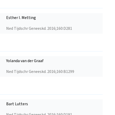
Esther I. Metting
Ned Tijdschr Geneeskd. 2016;160:D281
Yolanda van der Graaf
Ned Tijdschr Geneeskd. 2016;160:B1299
Bart Lutters
Ned Tijdschr Geneeskd. 2016;160:D191