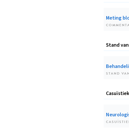
Meting bl
COMMENT
Stand van
Behandelin
STAND VA
Casuïstie
Neurologi
CASUÏSTIE