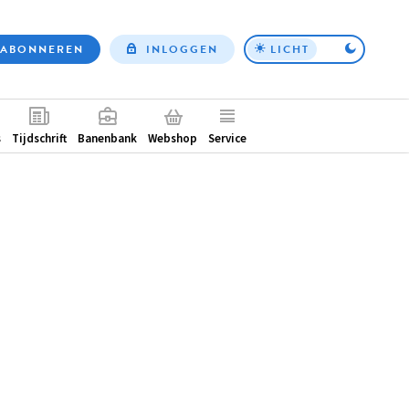
ABONNEREN
INLOGGEN
LICHT
Top
nav
ntair
s
Tijdschrift
Banenbank
Webshop
Service