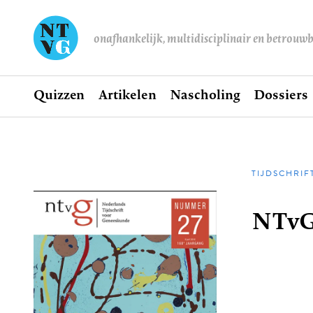
onafhankelijk, multidisciplinair en betrouw
Home
Quizzen
Artikelen
Nascholing
Dossiers
Hoofdnavigatie
TIJDSCHRIF
Kruime
NTvG