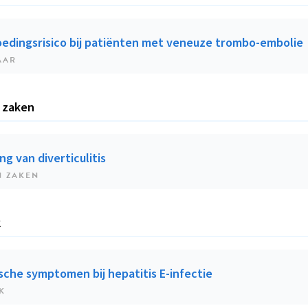
oedingsrisico bij patiënten met veneuze trombo-embolie
AAR
 zaken
g van diverticulitis
N ZAKEN
k
sche symptomen bij hepatitis E-infectie
K