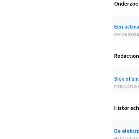
Onderzoe
Een astma
ONDERZO
Redaction
Sick of s
REDACTIO
Historisc
De elektr
HISTORISC