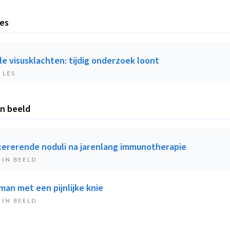
les
e visusklachten: tijdig onderzoek loont
 LES
in beeld
cererende noduli na jarenlang immunotherapie
 IN BEELD
man met een pijnlijke knie
 IN BEELD