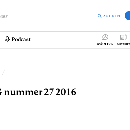
baar
ZOEKEN
Podcast
Compleme
Ask NTVG
Auteur
menu
T
lpad
 nummer 27 2016