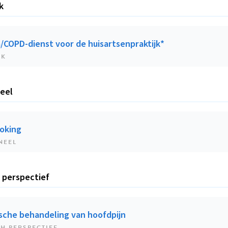
k
/COPD-dienst voor de huisartsenpraktijk*
EK
eel
moking
NEEL
h perspectief
ische behandeling van hoofdpijn
H PERSPECTIEF