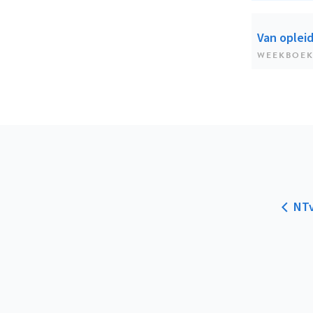
Van opleid
WEEKBOE
NTv