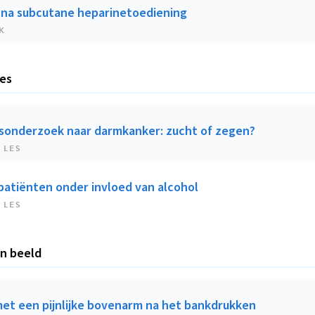
na subcutane heparinetoediening
K
les
sonderzoek naar darmkanker: zucht of zegen?
 LES
 patiënten onder invloed van alcohol
 LES
in beeld
et een pijnlijke bovenarm na het bankdrukken