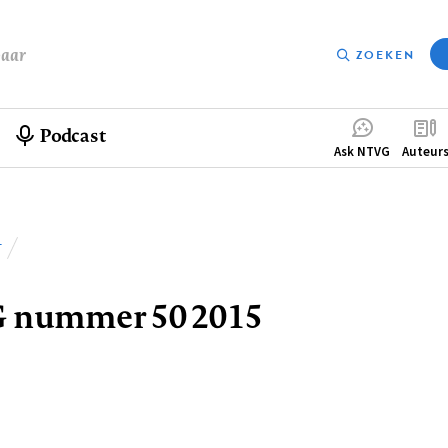
baar
ZOEKEN
Podcast
Compleme
Ask NTVG
Auteur
menu
T
lpad
 nummer 50 2015