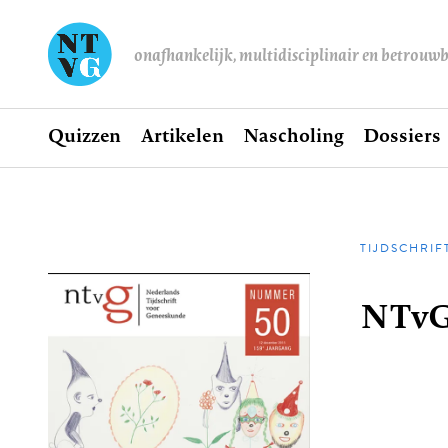
onafhankelijk, multidisciplinair en betrouw
Home
Quizzen
Artikelen
Nascholing
Dossiers
Hoofdnavigatie
TIJDSCHRIF
Kruime
NTvG