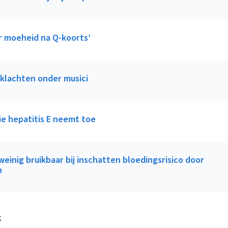
r moeheid na Q-koorts’
klachten onder musici
ie hepatitis E neemt toe
einig bruikbaar bij inschatten bloedingsrisico door
n
k