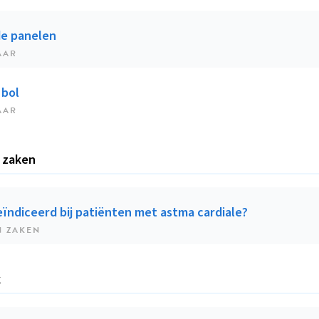
e panelen
AAR
 bol
AAR
 zaken
eïndiceerd bij patiënten met astma cardiale?
N ZAKEN
k