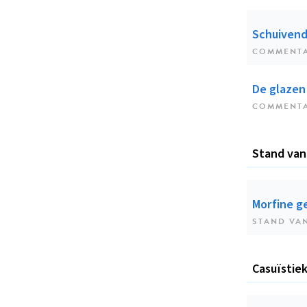
Schuivend
COMMENT
De glazen
COMMENT
Stand van
Morfine g
STAND VA
Casuïstie