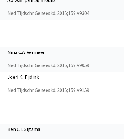
A.J.W.M. (Anita) Brouns
Ned Tijdschr Geneeskd. 2015;159:A9304
Nina C.A. Vermeer
Ned Tijdschr Geneeskd. 2015;159:A9059
Joeri K. Tijdink
Ned Tijdschr Geneeskd. 2015;159:A9159
Ben C.T. Sijtsma