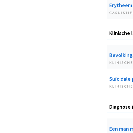
Erytheem 
CASUÏSTIE
Klinische 
Bevolking
KLINISCHE
Suïcidale
KLINISCHE
Diagnose 
Een man m