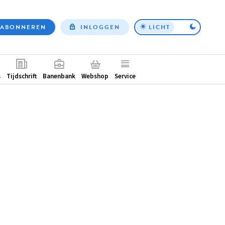
ABONNEREN
INLOGGEN
LICHT
Top
nav
ntair
s
Tijdschrift
Banenbank
Webshop
Service