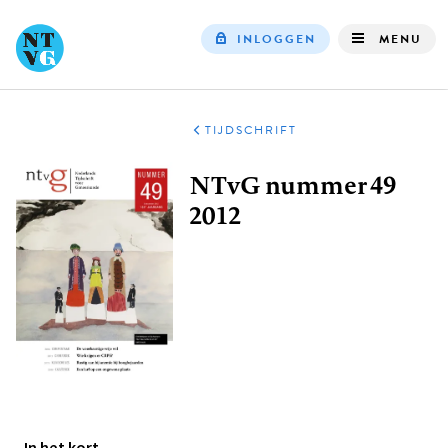
INLOGGEN
MENU
Top
navigation
TIJDSCHRIFT
Kruimelpad
NTvG nummer 49
2012
In het kort