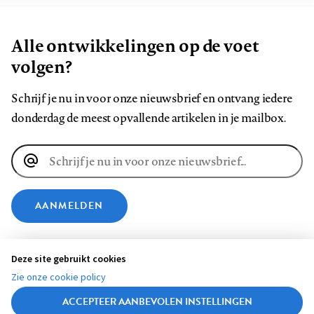
Alle ontwikkelingen op de voet
volgen?
Schrijf je nu in voor onze nieuwsbrief en ontvang iedere
donderdag de meest opvallende artikelen in je mailbox.
E-
mailadres
AANMELDEN
VOLG ONS OP
Deze site gebruikt cookies
Zie onze cookie policy
Volg
Volg
Volg
Volg
Volg
Volg
ACCEPTEER AANBEVOLEN INSTELLINGEN