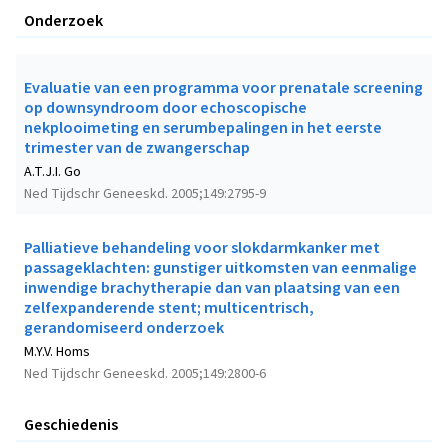
Onderzoek
Evaluatie van een programma voor prenatale screening
op downsyndroom door echoscopische
nekplooimeting en serumbepalingen in het eerste
trimester van de zwangerschap
A.T.J.I. Go
Ned Tijdschr Geneeskd. 2005;149:2795-9
Palliatieve behandeling voor slokdarmkanker met
passageklachten: gunstiger uitkomsten van eenmalige
inwendige brachytherapie dan van plaatsing van een
zelfexpanderende stent; multicentrisch,
gerandomiseerd onderzoek
M.Y.V. Homs
Ned Tijdschr Geneeskd. 2005;149:2800-6
Geschiedenis