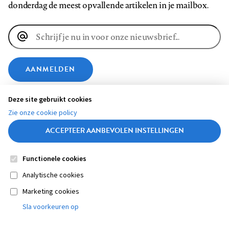
donderdag de meest opvallende artikelen in je mailbox.
E-
mailadres
AANMELDEN
Deze site gebruikt cookies
VOLG ONS OP
Zie onze cookie policy
ACCEPTEER AANBEVOLEN INSTELLINGEN
Volg
Volg
Volg
Volg
Volg
Volg
ons
ons
ons
ons
ons
ons
Functionele cookies
op
op
op
op
op
op
Contact
Colofon
Disclaimer
Privacy
About us
Medische vragen verdienen
Sluiten
Analytische cookies
Footer
Facebook
LinkedIn
Bluesky
Instagram
YouTube
Pinterest
betrouwbare antwoorden
Marketing cookies
STEL ZE NU AAN ASK NTVG
navigation
Sla voorkeuren op