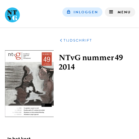
INLOGGEN
MENU
Top
navigation
TIJDSCHRIFT
Kruimelpad
NTvG nummer 49
2014
In het kort