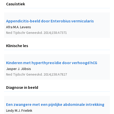
Casuïstiek
Appendicitis-beeld door Enterobius vermicularis
Afra M.A. Levens
Ned Tijdschr Geneeskd. 2014;158:A7371
Klinische les
Kinderen met hyperthyreoïdie door verhoogd hCG
Jasper J. Jöbsis
Ned Tijdschr Geneeskd. 2014;158:A7827
Diagnose in beeld
Een zwangere met een pijnlijke abdominale intrekking
Lindy M.J. Frielink