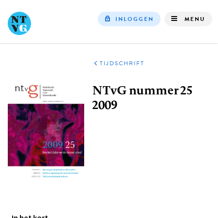
INLOGGEN
MENU
Top
navigation
TIJDSCHRIFT
Kruimelpad
NTvG nummer 25
2009
In het kort