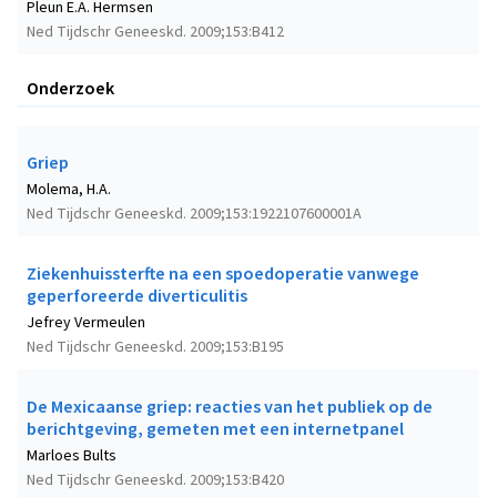
Pleun E.A. Hermsen
Ned Tijdschr Geneeskd. 2009;153:B412
Onderzoek
Griep
Molema, H.A.
Ned Tijdschr Geneeskd. 2009;153:1922107600001A
Ziekenhuissterfte na een spoedoperatie vanwege
geperforeerde diverticulitis
Jefrey Vermeulen
Ned Tijdschr Geneeskd. 2009;153:B195
De Mexicaanse griep: reacties van het publiek op de
berichtgeving, gemeten met een internetpanel
Marloes Bults
Ned Tijdschr Geneeskd. 2009;153:B420