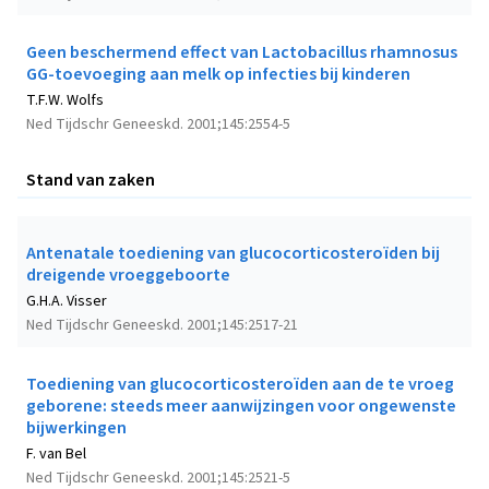
Geen beschermend effect van Lactobacillus rhamnosus
GG-toevoeging aan melk op infecties bij kinderen
T.F.W. Wolfs
Ned Tijdschr Geneeskd. 2001;145:2554-5
Stand van zaken
Antenatale toediening van glucocorticosteroïden bij
dreigende vroeggeboorte
G.H.A. Visser
Ned Tijdschr Geneeskd. 2001;145:2517-21
Toediening van glucocorticosteroïden aan de te vroeg
geborene: steeds meer aanwijzingen voor ongewenste
bijwerkingen
F. van Bel
Ned Tijdschr Geneeskd. 2001;145:2521-5