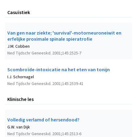
Casuïstiek
Van gen naar ziekte; 'survival'-motorneuroneiwit en
erfelijke proximale spinale spieratrofie
J.M. Cobben
Ned Tijdschr Geneeskd. 2001;145:2525-7
Scombroïde-intoxicatie na het eten van tonijn
I.J. Schornagel
Ned Tijdschr Geneeskd. 2001;145:2539-41
Klinische les
Volledig verlamd of hersendood?
G.W. van Dijk
Ned Tijdschr Geneeskd. 2001;145:2513-6