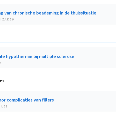
ng van chronische beademing in de thuissituatie
N ZAKEN
k
le hypothermie bij multiple sclerose
K
les
oor complicaties van fillers
 LES