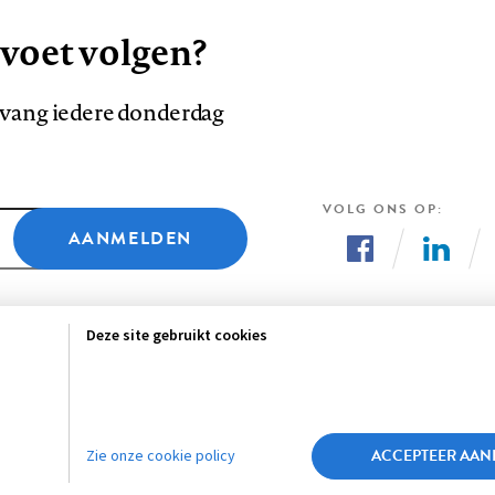
 voet volgen?
ntvang iedere donderdag
VOLG ONS OP
AANMELDEN
Volg
Volg
ons
ons
Deze site gebruikt cookies
op
op
Facebook
LinkedI
sclaimer
Privacy
About us
ACCEPTEER AAN
Zie onze cookie policy