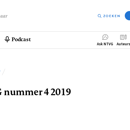
baar
ZOEKEN
Podcast
Compleme
Ask NTVG
Auteur
menu
T
lpad
 nummer 4 2019