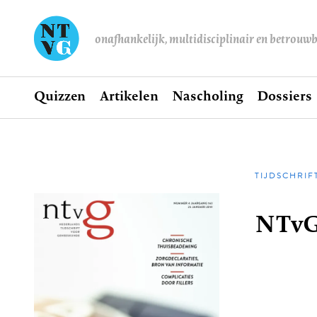
onafhankelijk, multidisciplinair en betrouw
Home
Quizzen
Artikelen
Nascholing
Dossiers
Hoofdnavigatie
TIJDSCHRIF
Kruime
NTvG