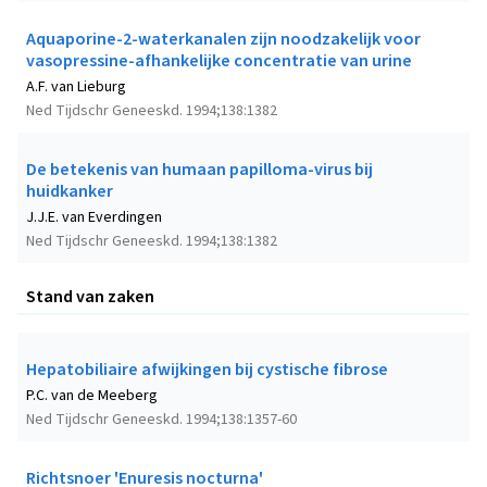
Aquaporine-2-waterkanalen zijn noodzakelijk voor
vasopressine-afhankelijke concentratie van urine
A.F. van Lieburg
Ned Tijdschr Geneeskd. 1994;138:1382
De betekenis van humaan papilloma-virus bij
huidkanker
J.J.E. van Everdingen
Ned Tijdschr Geneeskd. 1994;138:1382
Stand van zaken
Hepatobiliaire afwijkingen bij cystische fibrose
P.C. van de Meeberg
Ned Tijdschr Geneeskd. 1994;138:1357-60
Richtsnoer 'Enuresis nocturna'