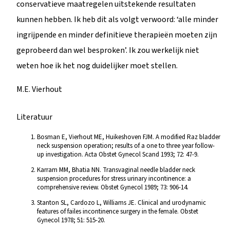
conservatieve maatregelen uitstekende resultaten
kunnen hebben. Ik heb dit als volgt verwoord: ‘alle minder
ingrijpende en minder definitieve therapieën moeten zijn
geprobeerd dan wel besproken’. Ik zou werkelijk niet
weten hoe ik het nog duidelijker moet stellen.
M.E. Vierhout
Literatuur
Bosman E, Vierhout ME, Huikeshoven FJM. A modified Raz bladder
neck suspension operation; results of a one to three year follow-
up investigation. Acta Obstet Gynecol Scand 1993; 72: 47-9.
Karram MM, Bhatia NN. Transvaginal needle bladder neck
suspension procedures for stress urinary incontinence: a
comprehensive review. Obstet Gynecol 1989; 73: 906-14.
Stanton SL, Cardozo L, Williams JE. Clinical and urodynamic
features of failes incontinence surgery in the female. Obstet
Gynecol 1978; 51: 515-20.