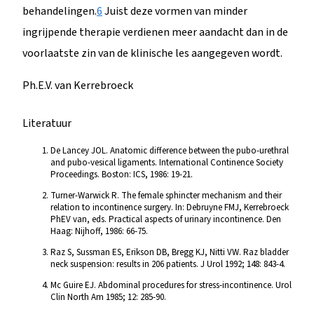
behandelingen.
6
Juist deze vormen van minder
ingrijpende therapie verdienen meer aandacht dan in de
voorlaatste zin van de klinische les aangegeven wordt.
Ph.E.V. van Kerrebroeck
Literatuur
De Lancey JOL. Anatomic difference between the pubo-urethral
and pubo-vesical ligaments. International Continence Society
Proceedings. Boston: ICS, 1986: 19-21.
Turner-Warwick R. The female sphincter mechanism and their
relation to incontinence surgery. In: Debruyne FMJ, Kerrebroeck
PhEV van, eds. Practical aspects of urinary incontinence. Den
Haag: Nijhoff, 1986: 66-75.
Raz S, Sussman ES, Erikson DB, Bregg KJ, Nitti VW. Raz bladder
neck suspension: results in 206 patients. J Urol 1992; 148: 843-4.
Mc Guire EJ. Abdominal procedures for stress-incontinence. Urol
Clin North Am 1985; 12: 285-90.