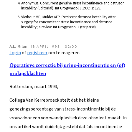
Anonymus. Concurrent genuine stress incontinence and detrusor
instability (Editorial). Int Urogynecol J 1990; 1: 128.
Vierhout ME, Mulder AFP. Persistent detrusor instability after
surgery for concomitant stress incontinence and detrusor
instability; a review. Int Urogynecol J (ter perse).
A.L.
Milani
15 APRIL 1993 - 02:00
Login
of
registreer
om te reageren
Operatieve correctie bij urine-incontinentie en (of)
prolapsklachten
Rotterdam, maart 1993,
Collega Van Kerrebroeck stelt dat het kleine
genezingspercentage van stress-incontinentie bij de
vrouw door een voorwandplastiek deze obsoleet maakt. In
ons artikel wordt duidelijk gesteld dat ‘als incontinentie