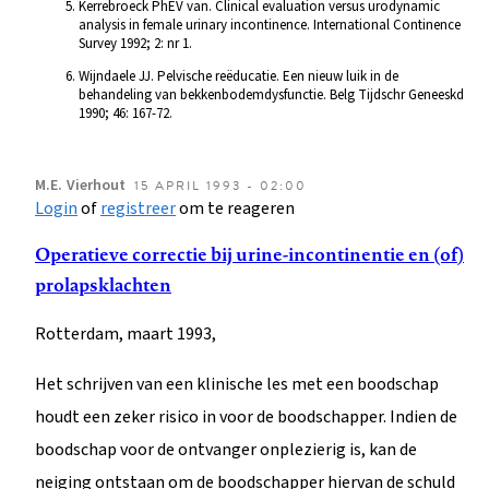
Kerrebroeck PhEV van. Clinical evaluation versus urodynamic
analysis in female urinary incontinence. International Continence
Survey 1992; 2: nr 1.
Wijndaele JJ. Pelvische reëducatie. Een nieuw luik in de
behandeling van bekkenbodemdysfunctie. Belg Tijdschr Geneeskd
1990; 46: 167-72.
M.E.
Vierhout
15 APRIL 1993 - 02:00
Login
of
registreer
om te reageren
Operatieve correctie bij urine-incontinentie en (of)
prolapsklachten
Rotterdam, maart 1993,
Het schrijven van een klinische les met een boodschap
houdt een zeker risico in voor de boodschapper. Indien de
boodschap voor de ontvanger onplezierig is, kan de
neiging ontstaan om de boodschapper hiervan de schuld