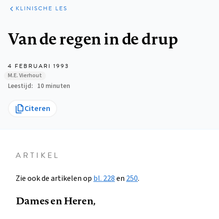
KLINISCHE
ARTIKELEN
PRAKTIJK
KLINISCHE LES
Kruimelpad
Van de regen in de drup
4 FEBRUARI 1993
M.E. Vierhout
Leestijd
10 minuten
Citeren
ARTIKEL
Zie ook de artikelen op
bl. 228
en
250
.
Dames en Heren,