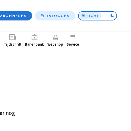
ABONNEREN
INLOGGEN
LICHT
Top
nav
ntair
s
Tijdschrift
Banenbank
Webshop
Service
ar nog