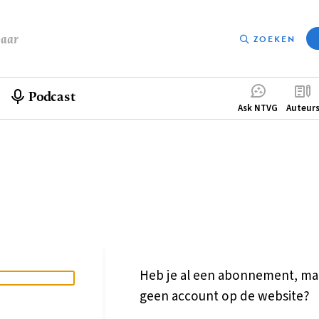
baar
ZOEKEN
Podcast
Compleme
Ask NTVG
Auteur
menu
Heb je al een abonnement, ma
geen account op de website?