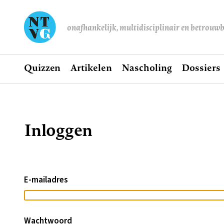
onafhankelijk, multidisciplinair en betrouw
Home
Quizzen
Artikelen
Nascholing
Dossiers
Hoofdnavigatie
Inloggen
Kruimelpad
E-mailadres
Wachtwoord