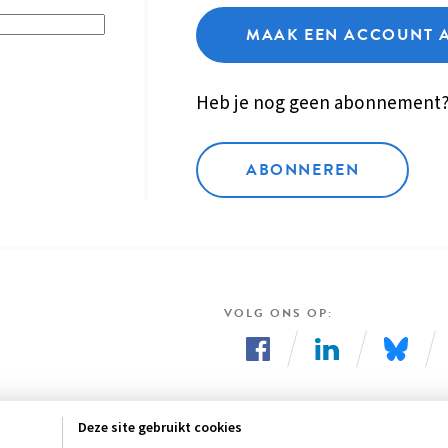
MAAK EEN ACCOUNT 
Heb je nog geen abonnement
ABONNEREN
VOLG ONS OP
Volg
Volg
Volg
ons
ons
ons
Deze site gebruikt cookies
op
op
op