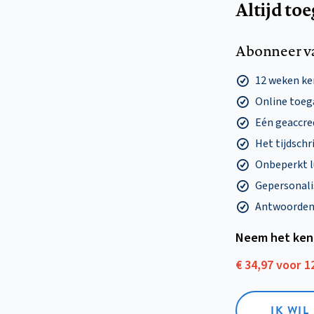
Altijd to
Abonneer v
12 weken k
Online toega
Eén geaccre
Het tijdschri
Onbeperkt l
Gepersonalis
Antwoorden o
Neem het ken
€ 34,97 voor 
IK WI