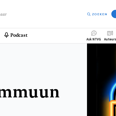
baar
ZOEKEN
Podcast
Compleme
Ask NTVG
Auteur
menu
 immuun