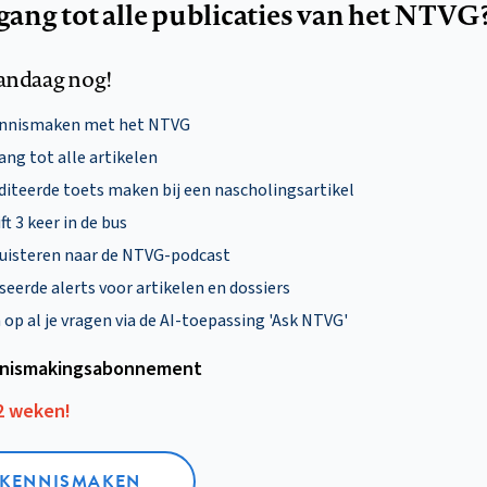
egang tot alle publicaties van het NTVG
andaag nog!
ennismaken met het NTVG
ng tot alle artikelen
diteerde toets maken bij een nascholingsartikel
ft 3 keer in de bus
uisteren naar de NTVG-podcast
eerde alerts voor artikelen en dossiers
p al je vragen via de AI-toepassing 'Ask NTVG'
nismakings­abonnement
12 weken!
L KENNISMAKEN