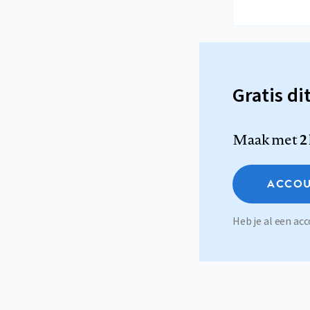
Gratis di
Maak met
2
ACCOU
Heb je al een a