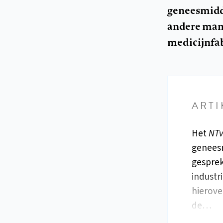
geneesmidde
andere man
medicijnfa
ARTI
Het
NT
geneesm
gesprek
industr
hierove
de…