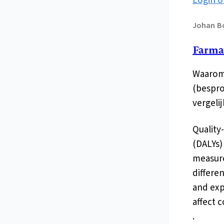
Login o
Johan
B
Farma
Waarom 
(bespro
vergeli
Quality-
(DALYs)
measure
differe
and exp
affect 
.