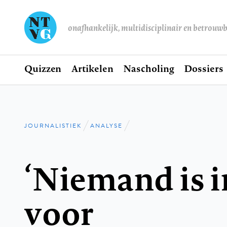
onafhankelijk, multidisciplinair en betrouw
Home
Quizzen
Artikelen
Nascholing
Dossiers
Hoofdnavigatie
JOURNALISTIEK
ANALYSE
Kruimelpad
‘Niemand is
voor