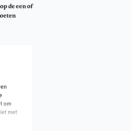
op de een of
moeten
een
e
it om
Niet met