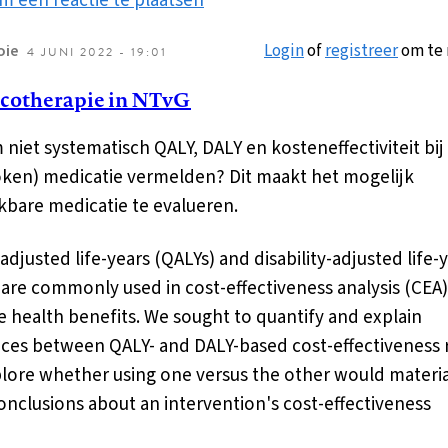
m een reactie te plaatsen
Login
of
registreer
om te 
oie
4 JUNI 2022 - 19:01
cotherapie in NTvG
niet systematisch QALY, DALY en kosteneffectiviteit bij
ken) medicatie vermelden? Dit maakt het mogelijk
jkbare medicatie te evalueren.
adjusted life-years (QALYs) and disability-adjusted life-
 are commonly used in cost-effectiveness analysis (CEA)
 health benefits. We sought to quantify and explain
nces between QALY- and DALY-based cost-effectiveness r
lore whether using one versus the other would materia
conclusions about an intervention's cost-effectiveness