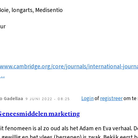
oie, longarts, Medisentio
uur
/www.cambridge.org/core/journals/international-journa
o…
Login
of
registreer
om te 
o
Gadellaa
9 JUNI 2022 - 08:25
ls
Geneesmiddelen marketing
ntwoord
p
it fenomeen is al zo oud als het Adam en Eva verhaal. D
armacotherapie
s gewillig en het vlees (hersenen) is zwak. Bekijk eerst h