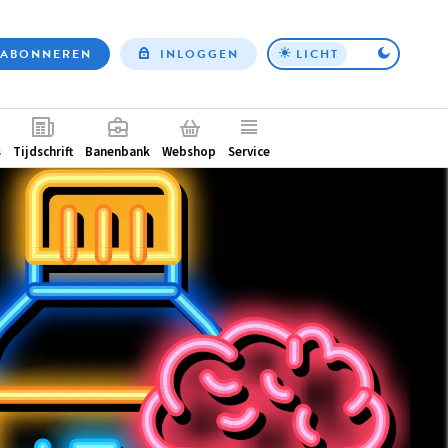
ABONNEREN
INLOGGEN
LICHT
Top
nav
ntair
s
Tijdschrift
Banenbank
Webshop
Service