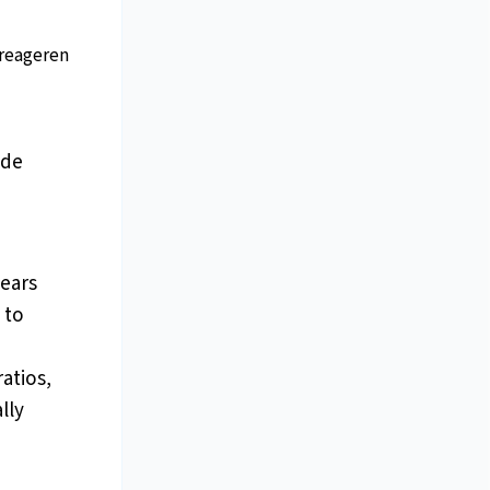
reageren
 de
years
 to
atios,
lly