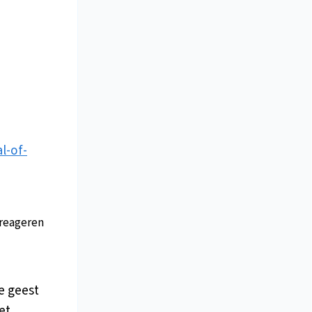
l-of-
reageren
e geest
et