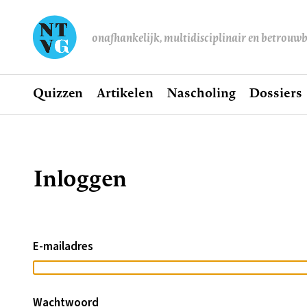
onafhankelijk, multidisciplinair en betrouw
Home
Quizzen
Artikelen
Nascholing
Dossiers
Hoofdnavigatie
Inloggen
Kruimelpad
E-mailadres
Wachtwoord