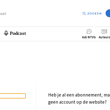
baar
ZOEKEN
Podcast
Compleme
Ask NTVG
Auteur
menu
Heb je al een abonnement, ma
geen account op de website?