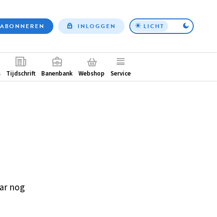
ABONNEREN
INLOGGEN
LICHT
Top
nav
ntair
s
Tijdschrift
Banenbank
Webshop
Service
ar nog