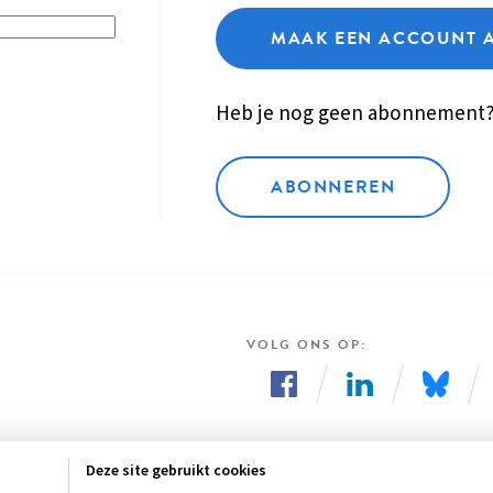
MAAK EEN ACCOUNT 
Heb je nog geen abonnement
ABONNEREN
VOLG ONS OP
Volg
Volg
Volg
ons
ons
ons
Deze site gebruikt cookies
op
op
op