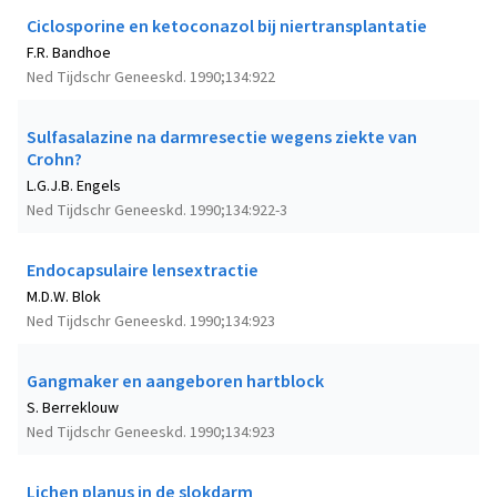
Ciclosporine en ketoconazol bij niertransplantatie
F.R. Bandhoe
Ned Tijdschr Geneeskd. 1990;134:922
Sulfasalazine na darmresectie wegens ziekte van
Crohn?
L.G.J.B. Engels
Ned Tijdschr Geneeskd. 1990;134:922-3
Endocapsulaire lensextractie
M.D.W. Blok
Ned Tijdschr Geneeskd. 1990;134:923
Gangmaker en aangeboren hartblock
S. Berreklouw
Ned Tijdschr Geneeskd. 1990;134:923
Lichen planus in de slokdarm