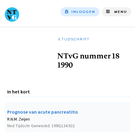
INLOGGEN
MENU
Top
navigation
TIJDSCHRIFT
Kruimelpad
NTvG nummer 18
1990
In het kort
Prognose van acute pancreatitis
R.N.M. Zeijen
Ned Tijdschr Geneeskd. 1990;134:922