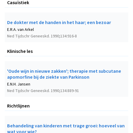
Casuïstiek
De dokter met de handen in het haar; een bezoar
E.R.A. van Arkel
Ned Tijdschr Geneeskd. 1990;134:916-8
Klinische les
'Oude wijn in nieuwe zakken'; therapie met subcutane
apomorfine bij de ziekte van Parkinson
E.N.H. Jansen
Ned Tijdschr Geneeskd. 1990;134:889-91
Richtlijnen
Behandeling van kinderen met trage groei: hoeveel van
wat voor wie?