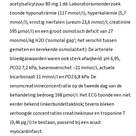
acetylsalicylzuur 80 mg 1 dd. Laboratoriumonderzoek
toonde hyponatriëmie (117 mmol/l), hyperkaliëmie (5,7
mmol/l), ernstig nierfalen (ureum 23,6 mmol/l; creatinine
595 μmol/l) en een groot osmotisch deficit van 27
mosmol/kg H2O (‘osmolal gap’; het verschil tussen
gemeten en berekende osmolaliteit). De arteriële
bloedgaswaarden waren ook sterk afwijkend: pH 6,95,
P
CO2 7,2 kPa, basenoverschot –21 mmol/l, actuele
bicarbonaat 11 mmol/l en
P
O2 6,8 kPa. De
serumcreatinineconcentratie op de tweede dag van de
behandeling bedroeg 168 μmol/l. Het ECG toonde een niet
eerder bekend linkerbundeltakblok; tevens bleken
verhoogde concentraties creatinekinase en troponine T
(0,46 μg/l) te bestaan, passend bij een acuut
myocardinfarct.