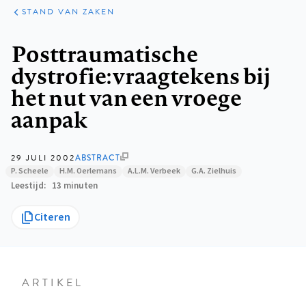
KLINISCHE
ARTIKELEN
PRAKTIJK
STAND VAN ZAKEN
Kruimelpad
Posttraumatische
dystrofie: vraagtekens bij
het nut van een vroege
aanpak
29 JULI 2002
ABSTRACT
P. Scheele
H.M. Oerlemans
A.L.M. Verbeek
G.A. Zielhuis
Leestijd
13 minuten
Citeren
ARTIKEL