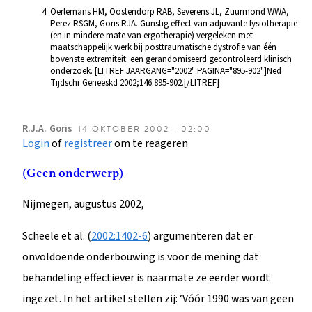
Oerlemans HM, Oostendorp RAB, Severens JL, Zuurmond WWA,
Perez RSGM, Goris RJA. Gunstig effect van adjuvante fysiotherapie
(en in mindere mate van ergotherapie) vergeleken met
maatschappelijk werk bij posttraumatische dystrofie van één
bovenste extremiteit: een gerandomiseerd gecontroleerd klinisch
onderzoek. [LITREF JAARGANG="2002" PAGINA="895-902"]Ned
Tijdschr Geneeskd 2002;146:895-902.[/LITREF]
R.J.A.
Goris
14 OKTOBER 2002 - 02:00
Login
of
registreer
om te reageren
(Geen onderwerp)
Nijmegen, augustus 2002,
Scheele et al. (
2002:1402-6
) argumenteren dat er
onvoldoende onderbouwing is voor de mening dat
behandeling effectiever is naarmate ze eerder wordt
ingezet. In het artikel stellen zij: ‘Vóór 1990 was van geen