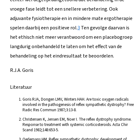
vroege fase leidt tot een snellere verbetering. Ook
adjuvante fysiotherapie en in mindere mate ergotherapie
spelen daarbij een positieve rol.
3
Ten gevolge daarvan is
het ethisch niet meer verantwoord om een placebogroep
langdurig onbehandeld te laten om het effect van de
behandeling op het eindresultaat te beoordelen.
R.J.A. Goris
Literatuur
Goris RJA, Dongen LMV, Winters HAH. Are toxic oxygen radicals
involved in the pathogenesis of reflex sympathetic dystrophy? Free
Radic Res Commun 1987;3:13-8.
Christensen K, Jensen EM, Noer I. The reflex dystrophy syndrome.
Response to treatment with systemic corticosteroids. Acta Chir
Scand 1982;148:653-5.
Oerlemans HM. Reflex sympathetic dystrophy: development of