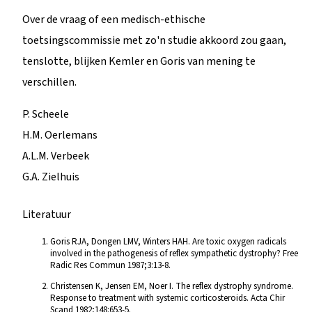
Over de vraag of een medisch-ethische
toetsingscommissie met zo'n studie akkoord zou gaan,
tenslotte, blijken Kemler en Goris van mening te
verschillen.
P. Scheele
H.M. Oerlemans
A.L.M. Verbeek
G.A. Zielhuis
Literatuur
Goris RJA, Dongen LMV, Winters HAH. Are toxic oxygen radicals
involved in the pathogenesis of reflex sympathetic dystrophy? Free
Radic Res Commun 1987;3:13-8.
Christensen K, Jensen EM, Noer I. The reflex dystrophy syndrome.
Response to treatment with systemic corticosteroids. Acta Chir
Scand 1982;148:653-5.