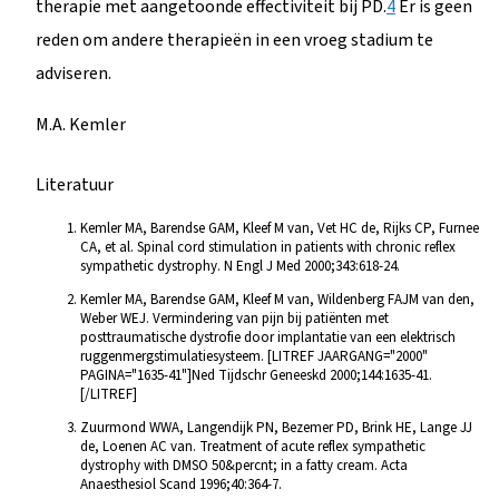
therapie met aangetoonde effectiviteit bij PD.
4
Er is geen
reden om andere therapieën in een vroeg stadium te
adviseren.
M.A. Kemler
Literatuur
Kemler MA, Barendse GAM, Kleef M van, Vet HC de, Rijks CP, Furnee
CA, et al. Spinal cord stimulation in patients with chronic reflex
sympathetic dystrophy. N Engl J Med 2000;343:618-24.
Kemler MA, Barendse GAM, Kleef M van, Wildenberg FAJM van den,
Weber WEJ. Vermindering van pijn bij patiënten met
posttraumatische dystrofie door implantatie van een elektrisch
ruggenmergstimulatiesysteem. [LITREF JAARGANG="2000"
PAGINA="1635-41"]Ned Tijdschr Geneeskd 2000;144:1635-41.
[/LITREF]
Zuurmond WWA, Langendijk PN, Bezemer PD, Brink HE, Lange JJ
de, Loenen AC van. Treatment of acute reflex sympathetic
dystrophy with DMSO 50&percnt; in a fatty cream. Acta
Anaesthesiol Scand 1996;40:364-7.