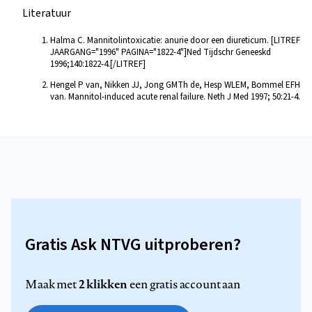
Literatuur
Halma C. Mannitolintoxicatie: anurie door een diureticum. [LITREF
JAARGANG="1996" PAGINA="1822-4"]Ned Tijdschr Geneeskd
1996;140:1822-4.[/LITREF]
Hengel P van, Nikken JJ, Jong GMTh de, Hesp WLEM, Bommel EFH
van. Mannitol-induced acute renal failure. Neth J Med 1997; 50:21-4.
Gratis Ask NTVG uitproberen?
2 klikken
Maak met
een gratis account aan