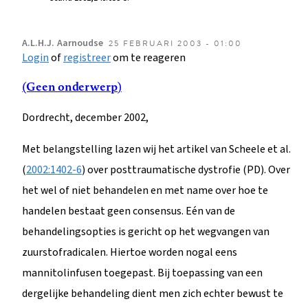
A.L.H.J.
Aarnoudse
25 FEBRUARI 2003 - 01:00
Login
of
registreer
om te reageren
(Geen onderwerp)
Dordrecht, december 2002,
Met belangstelling lazen wij het artikel van Scheele et al.
(
2002:1402-6
) over posttraumatische dystrofie (PD). Over
het wel of niet behandelen en met name over hoe te
handelen bestaat geen consensus. Eén van de
behandelingsopties is gericht op het wegvangen van
zuurstofradicalen. Hiertoe worden nogal eens
mannitolinfusen toegepast. Bij toepassing van een
dergelijke behandeling dient men zich echter bewust te