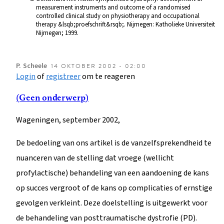
measurement instruments and outcome of a randomised
controlled clinical study on physiotherapy and occupational
therapy &lsqb;proefschrift&rsqb;. Nijmegen: Katholieke Universiteit
Nijmegen; 1999.
P.
Scheele
14 OKTOBER 2002 - 02:00
Login
of
registreer
om te reageren
(Geen onderwerp)
Wageningen, september 2002,
De bedoeling van ons artikel is de vanzelfsprekendheid te
nuanceren van de stelling dat vroege (wellicht
profylactische) behandeling van een aandoening de kans
op succes vergroot of de kans op complicaties of ernstige
gevolgen verkleint. Deze doelstelling is uitgewerkt voor
de behandeling van posttraumatische dystrofie (PD).