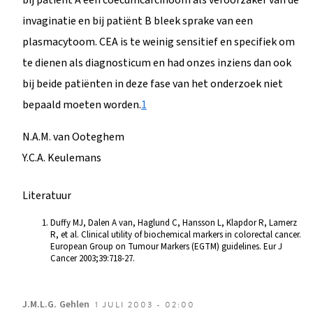
invaginatie en bij patiënt B bleek sprake van een
plasmacytoom. CEA is te weinig sensitief en specifiek om
te dienen als diagnosticum en had onzes inziens dan ook
bij beide patiënten in deze fase van het onderzoek niet
bepaald moeten worden.
1
N.A.M. van Ooteghem
Y.C.A. Keulemans
Literatuur
Duffy MJ, Dalen A van, Haglund C, Hansson L, Klapdor R, Lamerz
R, et al. Clinical utility of biochemical markers in colorectal cancer.
European Group on Tumour Markers (EGTM) guidelines. Eur J
Cancer 2003;39:718-27.
J.M.L.G.
Gehlen
1 JULI 2003 - 02:00