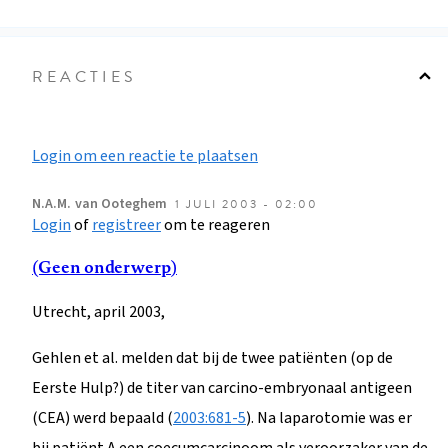
REACTIES
Login om een reactie te plaatsen
N.A.M.
van Ooteghem
1 JULI 2003 - 02:00
Login
of
registreer
om te reageren
(Geen onderwerp)
Utrecht, april 2003,
Gehlen et al. melden dat bij de twee patiënten (op de
Eerste Hulp?) de titer van carcino-embryonaal antigeen
(CEA) werd bepaald (
2003:681-5
). Na laparotomie was er
bij patiënt A een coecumcarcinoom als veroorzaker van de