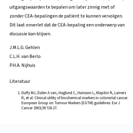
uitgangswaarden te bepalen om later zinnig met of
zonder CEA-bepalingen de patiënt te kunnen vervolgen.
Dit laat onverlet dat de CEA-bepaling een onderwerp van
discussie kan blijven.
J.M.L.G. Gehlen
C.L.H. van Berlo
P.H.A. Nijhuis
Literatuur
Duffy MJ, Dalen A van, Haglund C, Hansson L, Klapdor R, Lamerz
R, et al. Clinical utility of biochemical markers in colorectal cancer.
European Group on Tumour Markers (EGTM) guidelines. Eur J
Cancer 2003;39:718-27.