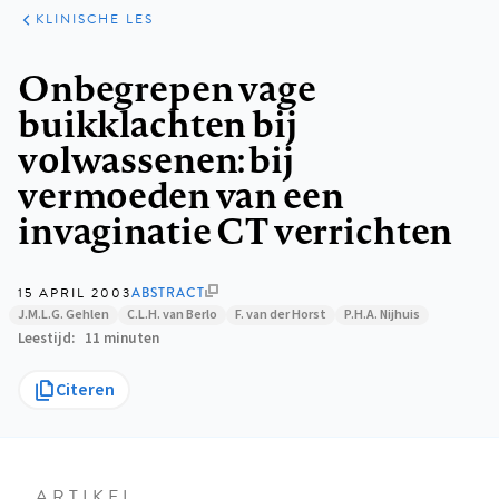
KLINISCHE
ARTIKELEN
PRAKTIJK
KLINISCHE LES
Kruimelpad
Onbegrepen vage
buikklachten bij
volwassenen: bij
vermoeden van een
invaginatie CT verrichten
15 APRIL 2003
ABSTRACT
J.M.L.G. Gehlen
C.L.H. van Berlo
F. van der Horst
P.H.A. Nijhuis
Leestijd
11 minuten
Citeren
ARTIKEL