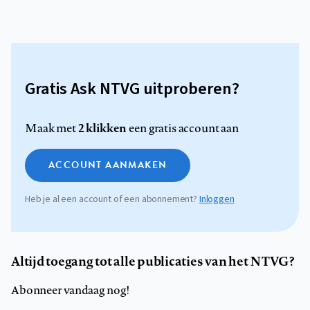
Gratis Ask NTVG uitproberen?
2 klikken
Maak met
een gratis account aan
ACCOUNT AANMAKEN
Heb je al een account of een abonnement?
Inloggen
Altijd toegang tot alle publicaties van het NTVG?
Abonneer vandaag nog!