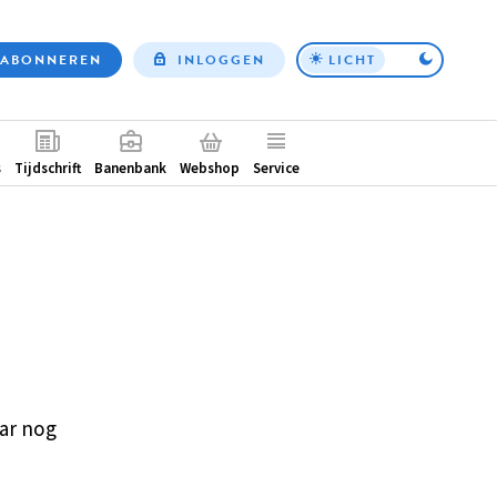
ABONNEREN
INLOGGEN
LICHT
Top
nav
ntair
s
Tijdschrift
Banenbank
Webshop
Service
ar nog