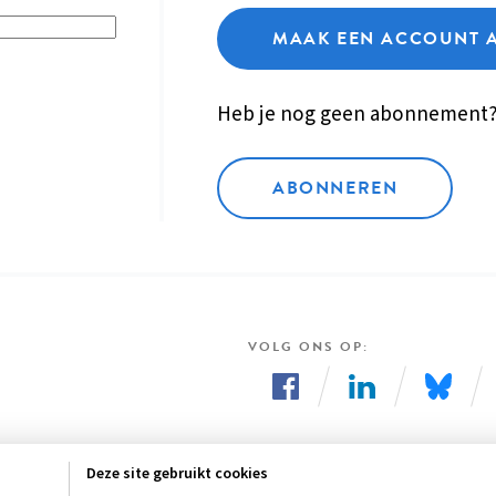
MAAK EEN ACCOUNT 
Heb je nog geen abonnement
ABONNEREN
VOLG ONS OP
Volg
Volg
Volg
ons
ons
ons
Deze site gebruikt cookies
op
op
op