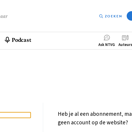
baar
ZOEKEN
Podcast
Compleme
Ask NTVG
Auteur
menu
Heb je al een abonnement, ma
geen account op de website?