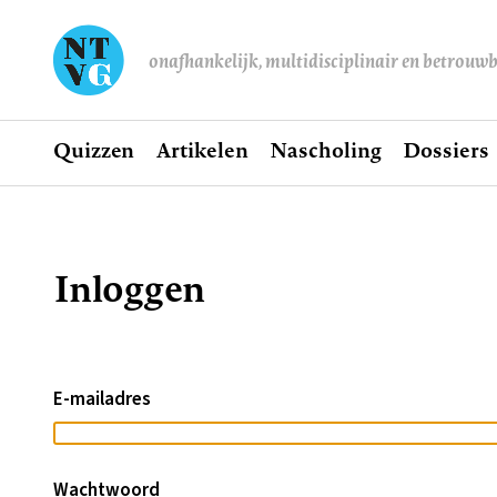
onafhankelijk, multidisciplinair en betrouw
Home
Quizzen
Artikelen
Nascholing
Dossiers
Hoofdnavigatie
Inloggen
Kruimelpad
E-mailadres
Wachtwoord