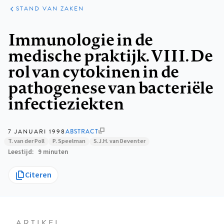
KLINISCHE
ARTIKELEN
PRAKTIJK
STAND VAN ZAKEN
Kruimelpad
Immunologie in de
medische praktijk. VIII. De
rol van cytokinen in de
pathogenese van bacteriële
infectieziekten
7 JANUARI 1998
ABSTRACT
T. van der Poll
P. Speelman
S.J.H. van Deventer
Leestijd
9 minuten
Citeren
ARTIKEL