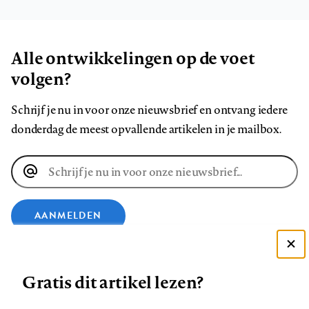
Alle ontwikkelingen op de voet
volgen?
Schrijf je nu in voor onze nieuwsbrief en ontvang iedere
donderdag de meest opvallende artikelen in je mailbox.
E-
mailadres
AANMELDEN
VOLG ONS OP
Deze site gebruikt cookies
Gratis dit artikel lezen?
Zie onze cookie policy
Volg
Volg
Volg
Volg
Volg
Volg
ACCEPTEER AANBEVOLEN INSTELLINGEN