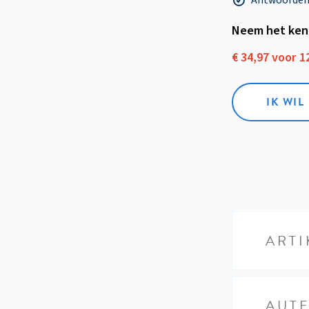
Neem het ken
€ 34,97 voor 
IK WI
ARTI
AUT