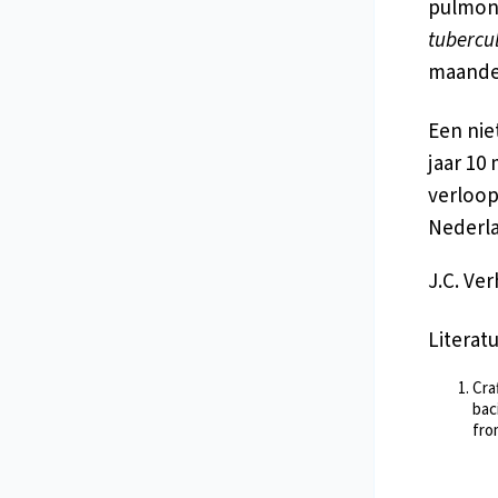
pulmona
tubercu
maanden
Een nie
jaar 10
verloop
Nederl
J.C. Ve
Literat
Cra
bac
fro