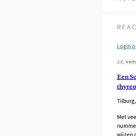
REAC
Login o
J.C.
Verh
Een So
thyreo
Tilburg
Met vee
nummer 
wijzen 