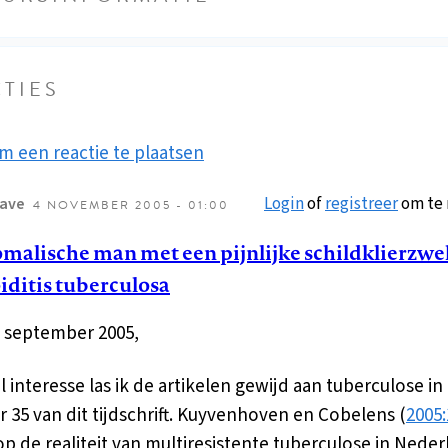
TIES
m een reactie te plaatsen
Login
of
registreer
om te 
ave
4 NOVEMBER 2005 - 01:00
malische man met een pijnlijke schildklierzwel
iditis tuberculosa
, september 2005,
l interesse las ik de artikelen gewijd aan tuberculose in
35 van dit tijdschrift. Kuyvenhoven en Cobelens (
2005:
op de realiteit van multiresistente tuberculose in Neder