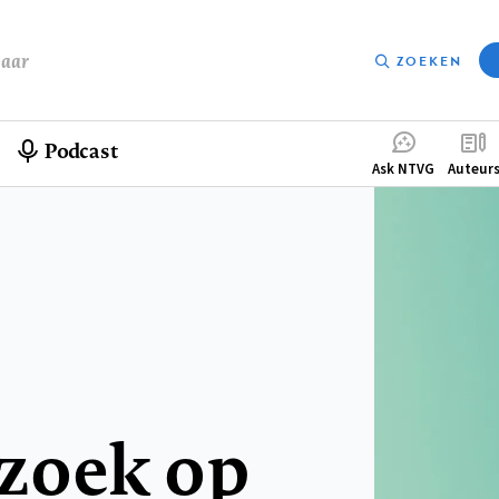
baar
ZOEKEN
Podcast
Compleme
Ask NTVG
Auteur
menu
zoek op