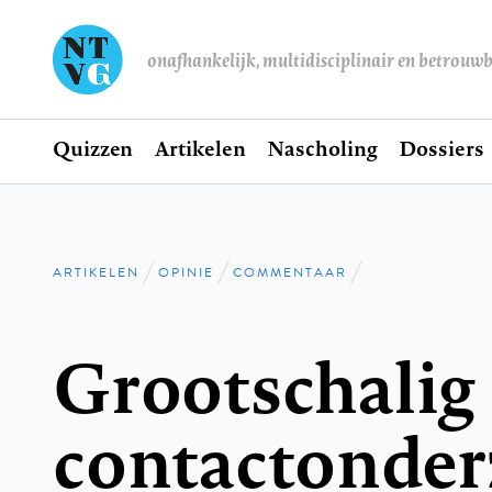
onafhankelijk, multidisciplinair en betrouw
Home
Quizzen
Artikelen
Nascholing
Dossiers
Hoofdnavigatie
ARTIKELEN
OPINIE
COMMENTAAR
Kruimelpad
Grootschalig
contactonder