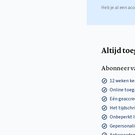
Heb je al een a
Altijd to
Abonneer v
12 weken k
Online toega
Eén geaccre
Het tijdschri
Onbeperkt l
Gepersonalis
Antwoorden o