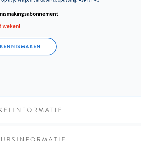
nismakings­abonnement
12 weken!
L KENNISMAKEN
KELINFORMATIE
EURSINFORMATIE