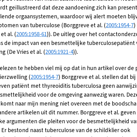
dt geïllustreerd dat deze aandoening zich kan present
llende orgaansystemen, waardoor wij alert moeten blij
tomen van tuberculose (Borggreve et al. (
2005:1954-7
)
t al. (
2005:1958-61
)). De uitleg over het contactonder
ns de impact van een besmettelijke tuberculosepatiënt
 (De Vries et al. (
2005:1921-4
)).
elezen te hebben viel mij op dat in hun artikel over de p
ierzwelling (
2005:1954-7
) Borggreve et al. stellen dat bij
ven patiënt met thyreoiditis tuberculosa geen aanwijz
smettelijkheid voor de omgeving aanwezig waren. Dez
g komt naar mijn mening niet overeen met de boodsch
andere artikelen uit dit nummer. Borggreve et al. geven
jke argumenten die pleiten voor de besmettelijkheid v
. Er bestond naast tuberculose van de schildklier ook