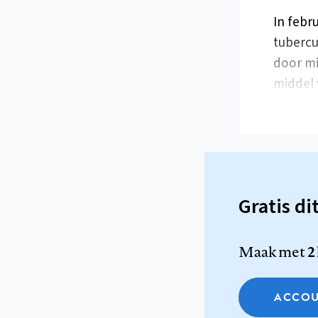
In febr
tubercu
door mi
middel 
Gratis di
Maak met
2
ACCOU