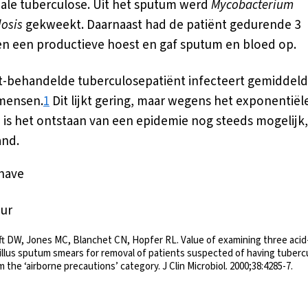
le tuberculose. Uit het sputum werd
Mycobacterium
losis
gekweekt. Daarnaast had de patiënt gedurende 3
 een productieve hoest en gaf sputum en bloed op.
t-behandelde tuberculosepatiënt infecteert gemiddeld
 mensen.
1
Dit lijkt gering, maar wegens het exponentiël
 is het ontstaan van een epidemie nog steeds mogelijk,
and.
rhave
uur
ft DW, Jones MC, Blanchet CN, Hopfer RL. Value of examining three acid
illus sputum smears for removal of patients suspected of having tuberc
m the ‘airborne precautions’ category. J Clin Microbiol. 2000;38:4285-7.