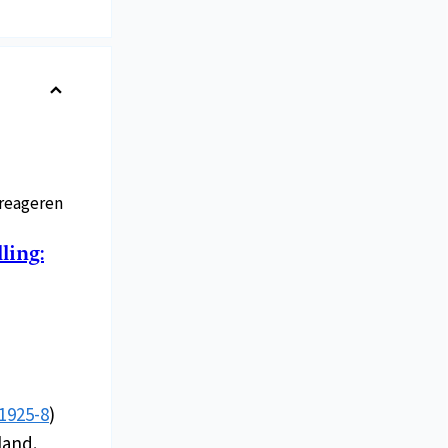
reageren
ling:
1925-8
)
land.