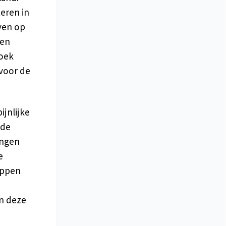
eren in
ven op
 en
zoek
 voor de
ijnlijke
 de
ingen
e
appen
an deze