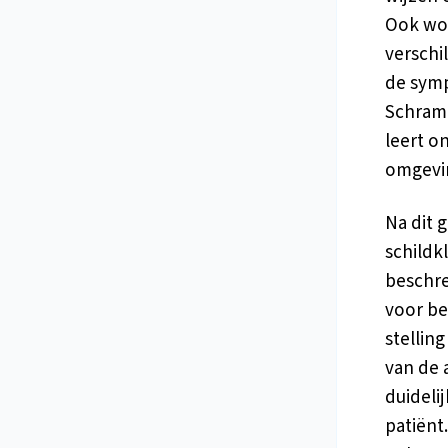
Ook wor
verschi
de symp
Schram e
leert o
omgeving
Na dit g
schildkl
beschre
voor be
stellin
van de 
duideli
patiënt