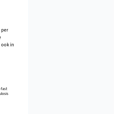
 per
e
 ook in
-fast
ulosis