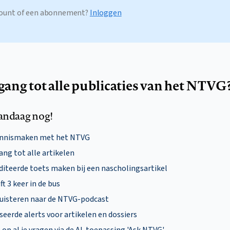
ccount of een abonnement?
Inloggen
egang tot alle publicaties van het NTVG
andaag nog!
ennismaken met het NTVG
ng tot alle artikelen
diteerde toets maken bij een nascholingsartikel
ft 3 keer in de bus
uisteren naar de NTVG-podcast
eerde alerts voor artikelen en dossiers
p al je vragen via de AI-toepassing 'Ask NTVG'