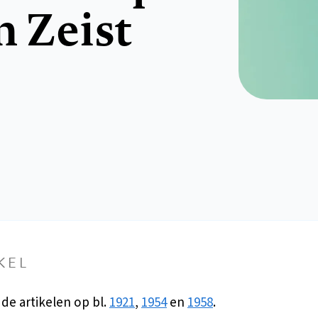
n Zeist
KEL
 de artikelen op bl.
1921
,
1954
en
1958
.