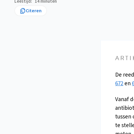
Leestijd
14 minuten
Citeren
ARTI
De reed
672
en
Vanaf d
antibio
tussen 
te stel