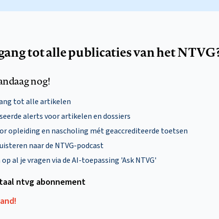
egang tot alle publicaties van het NTVG
andaag nog!
ng tot alle artikelen
eerde alerts voor artikelen en dossiers
oor opleiding en nascholing mét geaccrediteerde toetsen
uisteren naar de NTVG-podcast
p al je vragen via de AI-toepassing 'Ask NTVG'
itaal ntvg abonnement
aand!