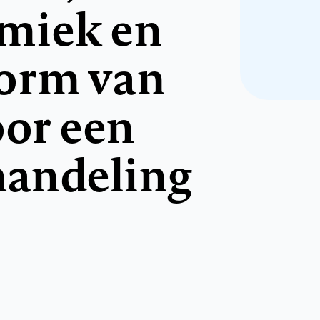
miek en
orm van
oor een
handeling