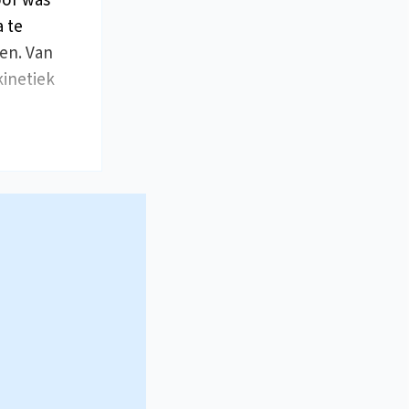
oor was
 te
en. Van
kinetiek