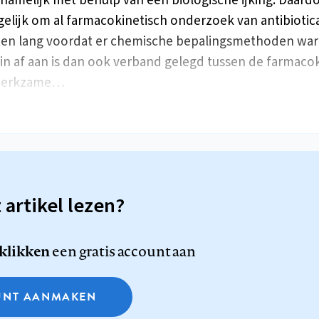
namelijk met behulp van een biologische ijking. Daard
elijk om al farmacokinetisch onderzoek van antibiotica
ten lang voordat er chemische bepalingsmethoden war
in af aan is dan ook verband gelegd tussen de farmaco
werkzame…
t artikel lezen?
 klikken
een gratis account aan
NT AANMAKEN