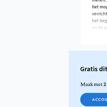
meten, 
het mog
verrich
het beg
en de 
Gratis di
Maak met
2
ACCOU