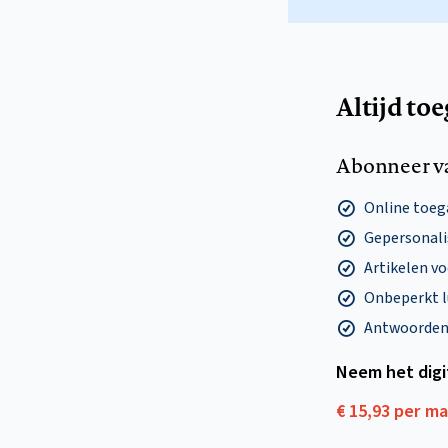
Altijd to
Abonneer v
Online toega
Gepersonalis
Artikelen v
Onbeperkt l
Antwoorden o
Neem het dig
€ 15,93 per m