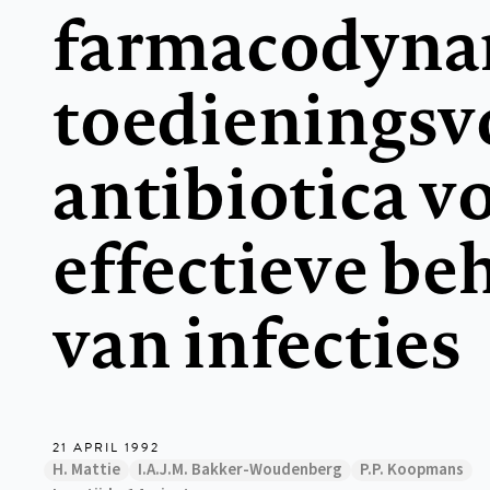
farmacodyna
toedieningsv
antibiotica v
effectieve be
van infecties
21 APRIL 1992
H. Mattie
I.A.J.M. Bakker-Woudenberg
P.P. Koopmans