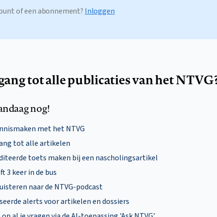
ccount of een abonnement?
Inloggen
egang tot alle publicaties van het NTVG
andaag nog!
ennismaken met het NTVG
ng tot alle artikelen
diteerde toets maken bij een nascholingsartikel
ft 3 keer in de bus
uisteren naar de NTVG-podcast
eerde alerts voor artikelen en dossiers
p al je vragen via de AI-toepassing 'Ask NTVG'