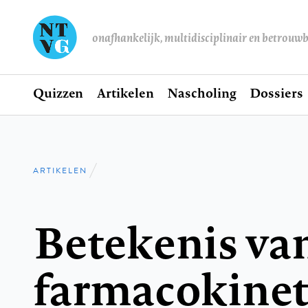
onafhankelijk, multidisciplinair en betrouw
Home
Quizzen
Artikelen
Nascholing
Dossiers
Hoofdnavigatie
ARTIKELEN
Kruimelpad
Betekenis va
farmacokinet