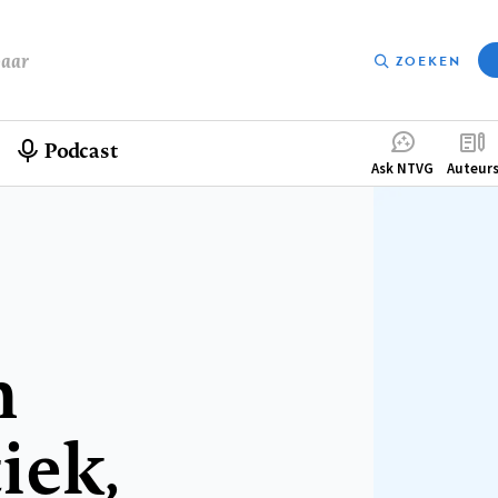
baar
ZOEKEN
Podcast
Compleme
Ask NTVG
Auteur
menu
n
iek,