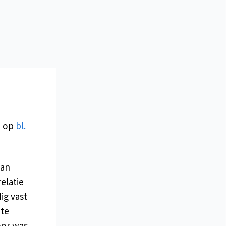
d op
bl.
van
elatie
ig vast
 te