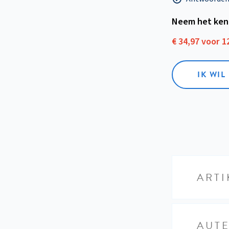
Neem het ken
€ 34,97 voor 
IK WI
ARTI
AUT