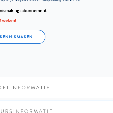
nismakings­abonnement
12 weken!
L KENNISMAKEN
KELINFORMATIE
EURSINFORMATIE