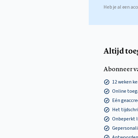
Heb je al een a
Altijd to
Abonneer v
12 weken k
Online toega
Eén geaccre
Het tijdschri
Onbeperkt l
Gepersonalis
Antwoorden o