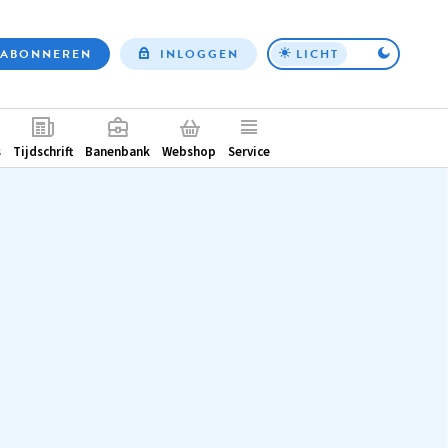
ABONNEREN
INLOGGEN
LICHT
Top
nav
ntair
s
Tijdschrift
Banenbank
Webshop
Service