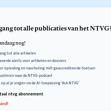
egang tot alle publicaties van het NTVG
andaag nog!
ng tot alle artikelen
eerde alerts voor artikelen en dossiers
oor opleiding en nascholing mét geaccrediteerde toetsen
uisteren naar de NTVG-podcast
p al je vragen via de AI-toepassing 'Ask NTVG'
itaal ntvg abonnement
aand!