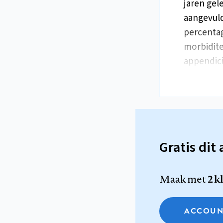
jaren gel
aangevuld
percenta
morbidite
appendici
Gratis dit 
Maak met
2 k
ACCOUN