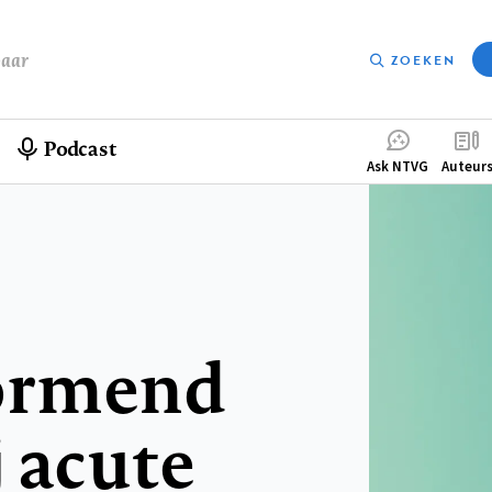
baar
ZOEKEN
Podcast
Compleme
Ask NTVG
Auteur
menu
ormend
 acute