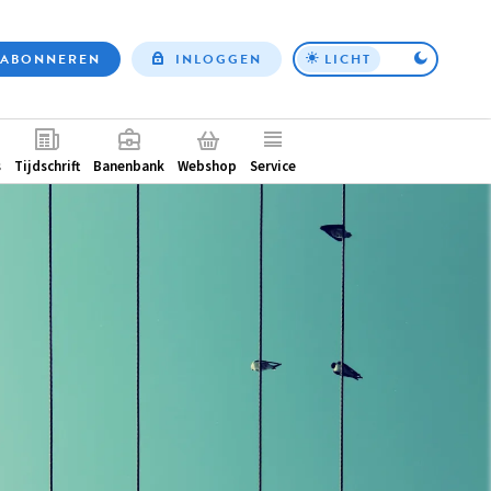
ABONNEREN
INLOGGEN
LICHT
Top
nav
ntair
s
Tijdschrift
Banenbank
Webshop
Service