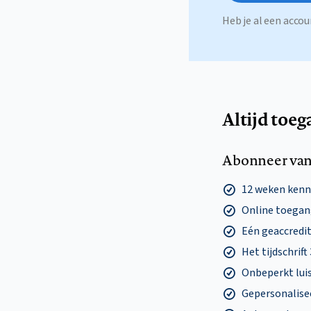
Heb je al een acc
Altijd toeg
Abonneer van
12 weken ken
Online toegang
Eén geaccredit
Het tijdschrift
Onbeperkt lui
Gepersonalisee