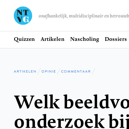
onafhankelijk, multidisciplinair en betrouw
Home
Quizzen
Artikelen
Nascholing
Dossiers
Hoofdnavigatie
ARTIKELEN
OPINIE
COMMENTAAR
Kruimelpad
Welk beeldv
onderzoek bij