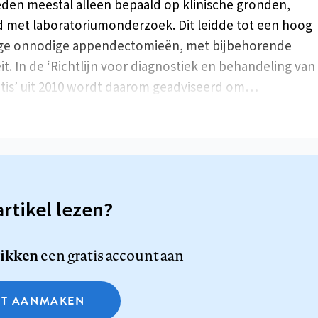
eden meestal alleen bepaald op klinische gronden,
 met laboratoriumonderzoek. Dit leidde tot een hoog
ge onnodige appendectomieën, met bijbehorende
it. In de ‘Richtlijn voor diagnostiek en behandeling van
tis’ uit 2010 wordt daarom geadviseerd om…
artikel lezen?
likken
een gratis account aan
T AANMAKEN