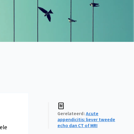
Gerelateerd
Acute
appendicitis: liever tweede
echo dan CT of MRI
ele