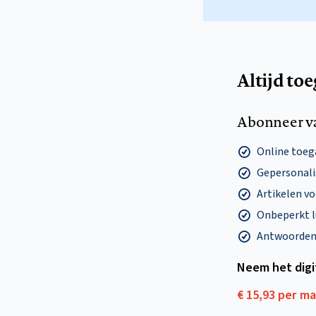
Altijd to
Abonneer v
Online toega
Gepersonalis
Artikelen v
Onbeperkt l
Antwoorden o
Neem het dig
€ 15,93 per m