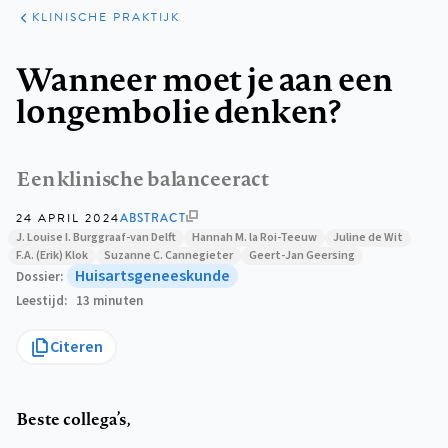
KLINISCHE
ARTIKELEN
PRAKTIJK
KLINISCHE PRAKTIJK
Kruimelpad
Wanneer moet je aan een
longembolie denken?
Een klinische balanceeract
24 APRIL 2024
ABSTRACT
J. Louise I. Burggraaf-van Delft
Hannah M. la Roi-Teeuw
Juline de Wit
F.A. (Erik) Klok
Suzanne C. Cannegieter
Geert-Jan Geersing
Huisartsgeneeskunde
Dossier
Leestijd
13 minuten
Citeren
Beste collega’s,