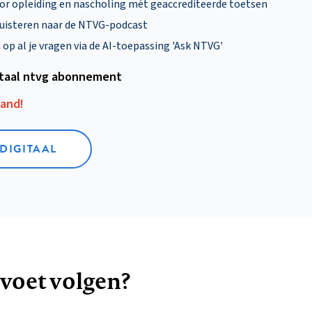
oor opleiding en nascholing mét geaccrediteerde toetsen
uisteren naar de NTVG-podcast
p al je vragen via de AI-toepassing 'Ask NTVG'
itaal ntvg abonnement
aand!
 DIGITAAL
 voet volgen?