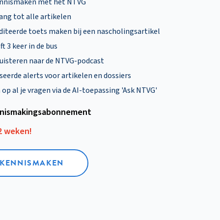
ennismaken met het NTVG
ng tot alle artikelen
diteerde toets maken bij een nascholingsartikel
ft 3 keer in de bus
uisteren naar de NTVG-podcast
eerde alerts voor artikelen en dossiers
p al je vragen via de AI-toepassing 'Ask NTVG'
nismakings­abonnement
12 weken!
L KENNISMAKEN