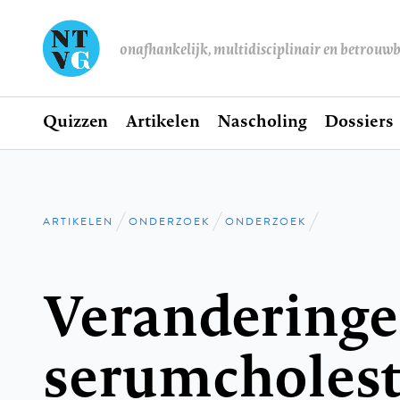
onafhankelijk, multidisciplinair en betrouw
Home
Quizzen
Artikelen
Nascholing
Dossiers
Hoofdnavigatie
ARTIKELEN
ONDERZOEK
ONDERZOEK
Kruimelpad
Veranderinge
serumcholest