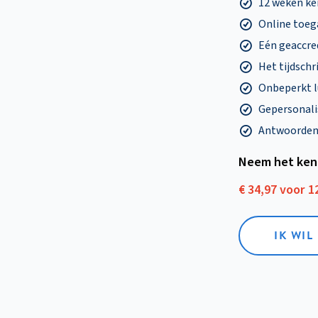
12 weken k
Online toega
Eén geaccre
Het tijdschri
Onbeperkt l
Gepersonalis
Antwoorden o
Neem het ken
€ 34,97 voor 
IK WI