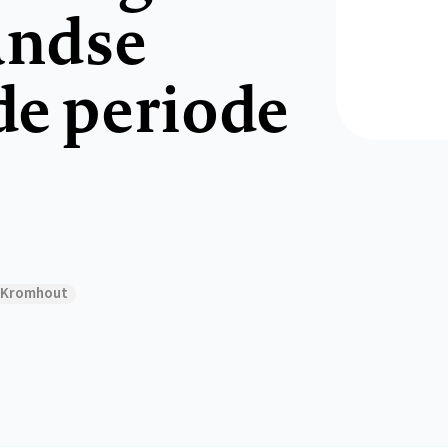
andse
de periode
 Kromhout