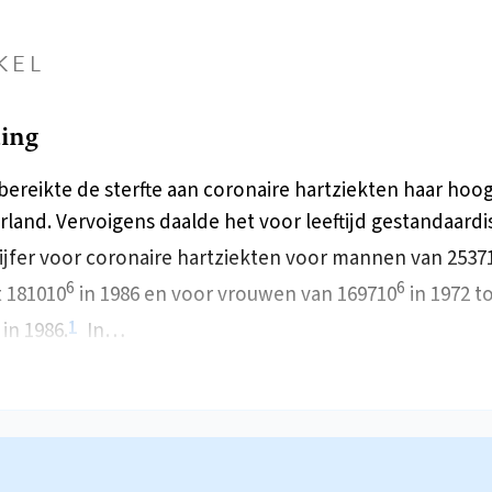
KEL
ding
 bereikte de sterfte aan coronaire hartziekten haar ho
rland. Vervoigens daalde het voor leeftijd gestandaard
cijfer voor coronaire hartziekten voor mannen van 2537
6
6
t 181010
in 1986 en voor vrouwen van 169710
in 1972 t
1
in 1986.
In…