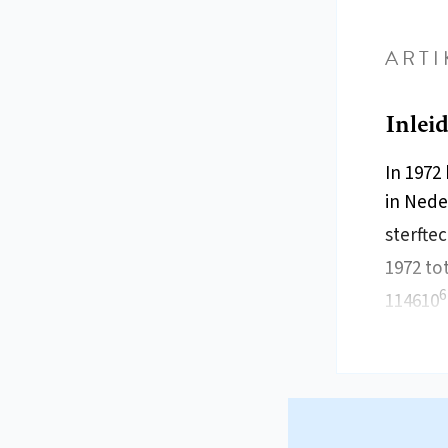
ARTI
Inlei
In 1972
in Nede
sterfte
1972 to
6
114610