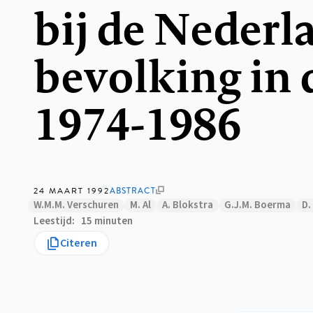
bij de Nederl
bevolking in 
1974-1986
24 MAART 1992
ABSTRACT
W.M.M. Verschuren
M. Al
A. Blokstra
G.J.M. Boerma
D.
Leestijd
15 minuten
Citeren