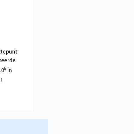
ogtepunt
iseerde
6
10
in
ot