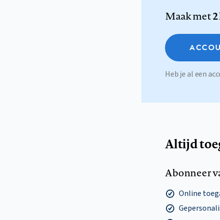
Maak met
2
ACCOU
Heb je al een a
Altijd to
Abonneer v
Online toega
Gepersonalis