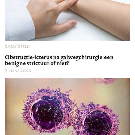
CASUÏSTIEK
Obstructie-icterus na galwegchirurgie: een
benigne strictuur of niet?
9 JUNI 2004