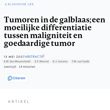
KLINISCHE
ARTIKELEN
PRAKTIJK
KLINISCHE LES
Kruimelpad
Tumoren in de galblaas; een
moeilijke differentiatie
tussen maligniteit en
goedaardige tumor
13 MEI 2007
ABSTRACT
E.M. Von Meyenfeldt
S.F. Mantel
D.J. Gouma
T.M. van Gulik
Leestijd
14 minuten
Citeren
ARTIKEL