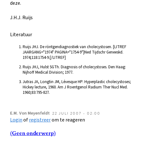
deze.
J.H.J. Ruijs
Literatuur
Ruijs JHJ. De röntgendiagnostiek van cholecystosen. [LITREF
JAARGANG="1974" PAGINA="1754-9"]Ned Tijdschr Geneeskd.
1974;118:1754-9.[/LITREF]
Ruijs JHJ, Hulst SGTh. Diagnosis of cholecystoses. Den Haag:
Nijhoff Medical Division; 1977.
Jutras JA, Longtin JM, Lévesque HP. Hyperplastic cholecystoses;
Hickey lecture, 1960. Am J Roentgenol Radium Ther Nucl Med.
1960;83:795-827.
E.M.
Von Meyenfeldt
22 JULI 2007 - 02:00
Login
of
registreer
om te reageren
(Geen onderwerp)