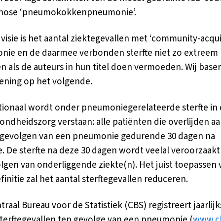
gnose ‘pneumokokkenpneumonie’.
 visie is het aantal ziektegevallen met ‘community-acqu
ie en de daarmee verbonden sterfte niet zo extreem
n als de auteurs in hun titel doen vermoeden. Wij base
ning op het volgende.
tionaal wordt onder pneumoniegerelateerde sterfte in 
zondheidszorg verstaan: alle patiënten die overlijden a
 gevolgen van een pneumonie gedurende 30 dagen na
 De sterfte na deze 30 dagen wordt veelal veroorzaakt
lgen van onderliggende ziekte(n). Het juist toepassen 
finitie zal het aantal sterftegevallen reduceren.
raal Bureau voor de Statistiek (CBS) registreert jaarlijk
sterftegevallen ten gevolge van een pneumonie (
www.cb