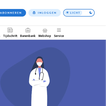
ABONNEREN
INLOGGEN
LICHT
Top
nav
ntair
s
Tijdschrift
Banenbank
Webshop
Service