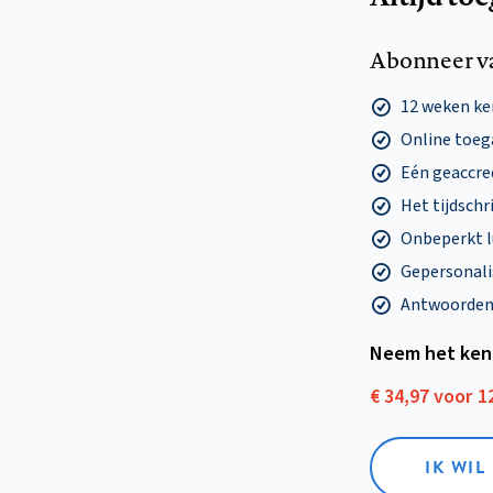
Abonneer v
12 weken k
Online toega
Eén geaccre
Het tijdschri
Onbeperkt l
Gepersonalis
Antwoorden o
Neem het ken
€ 34,97 voor 
IK WI