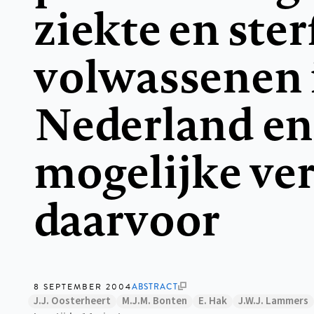
ziekte en ster
volwassenen 
Nederland en
mogelijke ve
daarvoor
8 SEPTEMBER 2004
ABSTRACT
J.J. Oosterheert
M.J.M. Bonten
E. Hak
J.W.J. Lammers