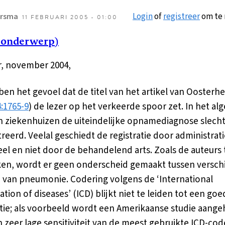
Login
of
registreer
om te 
rsma
11 FEBRUARI 2005 - 01:00
 onderwerp)
, november 2004,
ben het gevoel dat de titel van het artikel van Oosterhe
:1765-9
) de lezer op het verkeerde spoor zet. In het a
n ziekenhuizen de uiteindelijke opnamediagnose slech
treerd. Veelal geschiedt de registratie door administrati
el en niet door de behandelend arts. Zoals de auteurs 
n, wordt er geen onderscheid gemaakt tussen versch
van pneumonie. Codering volgens de ‘International
cation of diseases’ (ICD) blijkt niet te leiden tot een go
atie; als voorbeeld wordt een Amerikaanse studie aange
 zeer lage sensitiviteit van de meest gebruikte ICD-cod