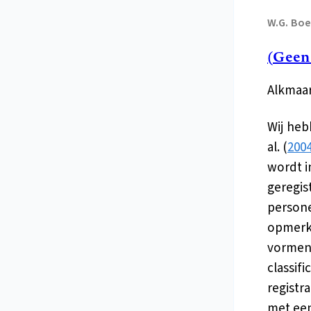
W.G.
Boe
(Geen
Alkmaar
Wij heb
al. (
2004
wordt i
geregis
persone
opmerke
vormen 
classifi
registr
met een