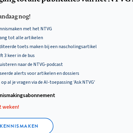
andaag nog!
ennismaken met het NTVG
ng tot alle artikelen
diteerde toets maken bij een nascholingsartikel
ft 3 keer in de bus
uisteren naar de NTVG-podcast
eerde alerts voor artikelen en dossiers
p al je vragen via de AI-toepassing 'Ask NTVG'
nismakings­abonnement
12 weken!
L KENNISMAKEN