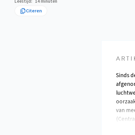
Leestijd
14 minuten
Citeren
ARTI
Sinds d
afgenom
luchtwe
oorzaak
van mee
(Centra