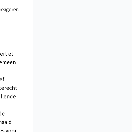
reageren
ert et
lgemeen
t
ef
terecht
illende
ede
haald
es voor