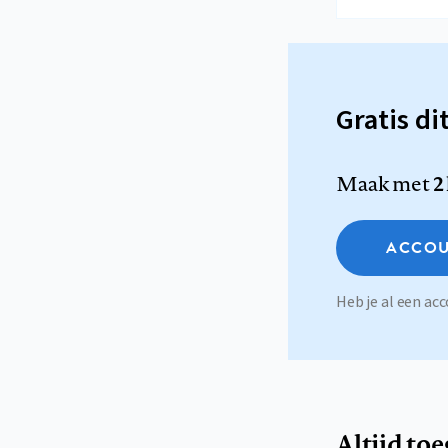
Gratis di
Maak met
2
ACCOU
Heb je al een a
Altijd to