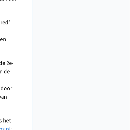
ired’
ren
de 2e-
an de
 door
van
s het
s.nl
;