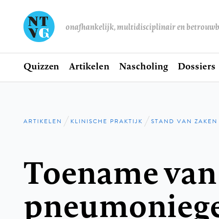
onafhankelijk, multidisciplinair en betrouw
Home
Quizzen
Artikelen
Nascholing
Dossiers
Hoofdnavigatie
ARTIKELEN
KLINISCHE PRAKTIJK
STAND VAN ZAKEN
Kruimelpad
Toename van
pneumoniege