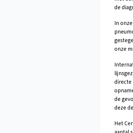
de dia
In onze
pneumon
gestege
onze me
Interna
lijnsge
directe
opname.
de gevo
deze de
Het Cent
aantal 