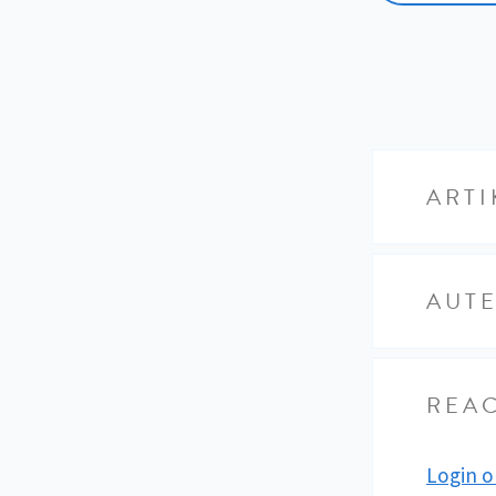
ARTI
AUT
REAC
Login o