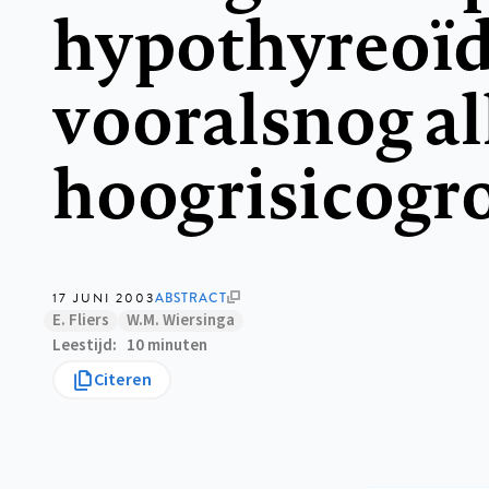
hypothyreoïd
vooralsnog al
hoogrisicogr
17 JUNI 2003
ABSTRACT
E. Fliers
W.M. Wiersinga
Leestijd
10 minuten
Citeren