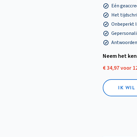
Eén geaccre
Het tijdschri
Onbeperkt l
Gepersonalis
Antwoorden o
Neem het ken
€ 34,97 voor 
IK WI