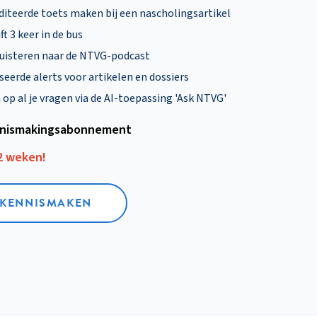
diteerde toets maken bij een nascholingsartikel
ft 3 keer in de bus
uisteren naar de NTVG-podcast
eerde alerts voor artikelen en dossiers
p al je vragen via de AI-toepassing 'Ask NTVG'
nismakings­abonnement
12 weken!
L KENNISMAKEN