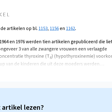
KEL
 de artikelen op bl.
1153
,
1156
en
1162
.
1964 en 1976 werden tien artikelen gepubliceerd die lie
 ongeveer 3 van alle zwangere vrouwen een verlaagde
ncentratie thyroxine (T
) (hypothyroxinemie) voorko
4
up van de kinderen die uit deze moeders werden…
t artikel lezen?