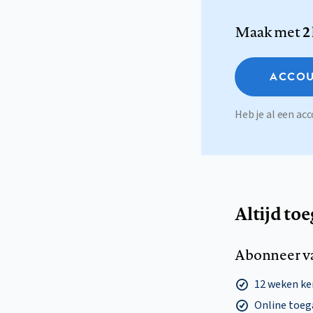
Maak met
2
ACCOU
Heb je al een a
Altijd to
Abonneer v
12 weken k
Online toega