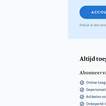
ACCOU
Heb je al een a
Altijd to
Abonneer v
Online toega
Gepersonalis
Artikelen v
Onbeperkt l