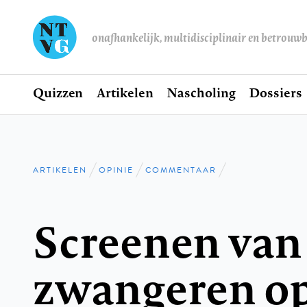
onafhankelijk, multidisciplinair en betrouw
Home
Quizzen
Artikelen
Nascholing
Dossiers
Hoofdnavigatie
ARTIKELEN
OPINIE
COMMENTAAR
Kruimelpad
Screenen van
zwangeren o