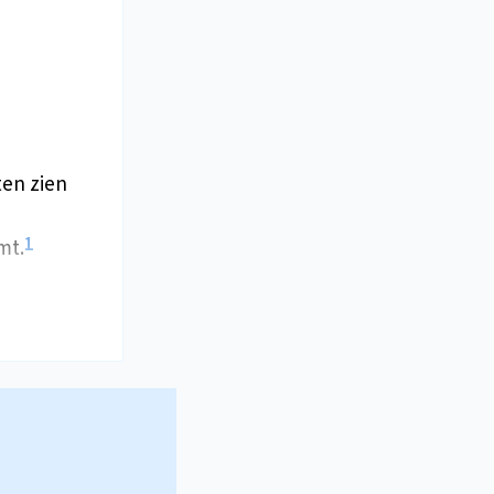
ten zien
1
mt.