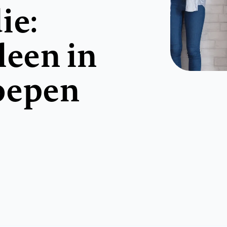
ie:
leen in
oepen