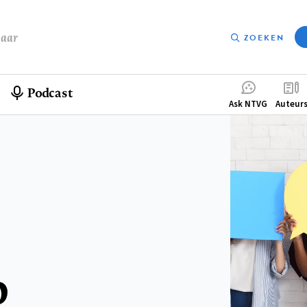
baar
ZOEKEN
Podcast
Compleme
Ask NTVG
Auteur
menu
p