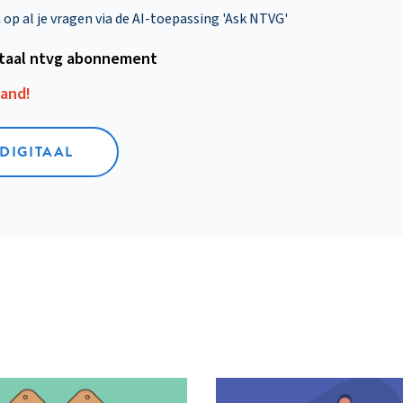
p al je vragen via de AI-toepassing 'Ask NTVG'
itaal ntvg abonnement
aand!
 DIGITAAL