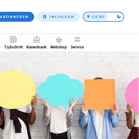
ABONNEREN
INLOGGEN
LICHT
Top
nav
ntair
s
Tijdschrift
Banenbank
Webshop
Service