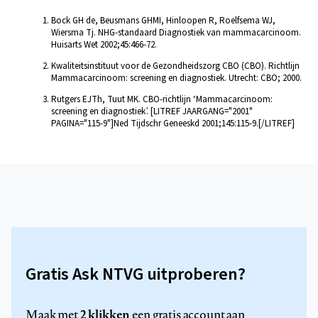
Bock GH de, Beusmans GHMI, Hinloopen R, Roelfsema WJ,
Wiersma Tj. NHG-standaard Diagnostiek van mammacarcinoom.
Huisarts Wet 2002;45:466-72.
Kwaliteitsinstituut voor de Gezondheidszorg CBO (CBO). Richtlijn
Mammacarcinoom: screening en diagnostiek. Utrecht: CBO; 2000.
Rutgers EJTh, Tuut MK. CBO-richtlijn ‘Mammacarcinoom:
screening en diagnostiek’. [LITREF JAARGANG="2001"
PAGINA="115-9"]Ned Tijdschr Geneeskd 2001;145:115-9.[/LITREF]
Gratis Ask NTVG uitproberen?
2 klikken
Maak met
een gratis account aan