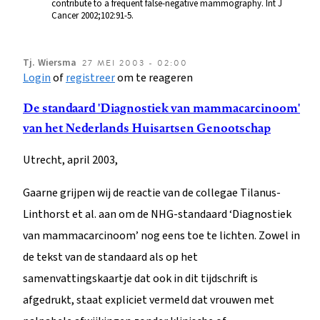
contribute to a frequent false-negative mammography. Int J
Cancer 2002;102:91-5.
Tj.
Wiersma
27 MEI 2003 - 02:00
Login
of
registreer
om te reageren
De standaard 'Diagnostiek van mammacarcinoom'
van het Nederlands Huisartsen Genootschap
Utrecht, april 2003,
Gaarne grijpen wij de reactie van de collegae Tilanus-
Linthorst et al. aan om de NHG-standaard ‘Diagnostiek
van mammacarcinoom’ nog eens toe te lichten. Zowel in
de tekst van de standaard als op het
samenvattingskaartje dat ook in dit tijdschrift is
afgedrukt, staat expliciet vermeld dat vrouwen met