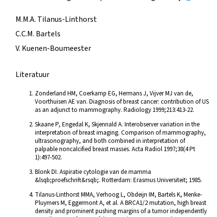
M.M.A. Tilanus-Linthorst
C.C.M. Bartels
V. Kuenen-Boumeester
Literatuur
Zonderland HM, Coerkamp EG, Hermans J, Vijver MJ van de,
Voorthuisen AE van. Diagnosis of breast cancer: contribution of US
as an adjunct to mammography. Radiology 1999;213:413-22.
Skaane P, Engedal K, Skjennald A. Interobserver variation in the
interpretation of breast imaging. Comparison of mammography,
ultrasonography, and both combined in interpretation of
palpable noncalcified breast masses. Acta Radiol 1997;38(4 Pt
1):497-502.
Blonk DI. Aspiratie cytologie van de mamma
&lsqb;proefschrift&rsqb;. Rotterdam: Erasmus Universiteit; 1985.
Tilanus-Linthorst MMA, Verhoog L, Obdeijn IM, Bartels K, Menke-
Pluymers M, Eggermont A, et al. A BRCA1/2 mutation, high breast
density and prominent pushing margins of a tumor independently