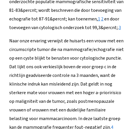
onderzochte populatie mammografische sensitiviteit van
81-83&percnt; wordt beschreven die door toevoeging van
echografie tot 87-91&percnt; kan toenemen,
1
2
en door
toevoegen van cytologisch onderzoek tot 99,3&percnt;.
3
Naar onze ervaring verwijst de huisarts een vrouw met een
circumscripte tumor die na mammografie/echografie niet
op een cyste blijkt te berusten voor cytologische punctie.
Dat lijkt ons ook verkieslijk boven de voor groep c in de
richtlijn geadviseerde controle na 3 maanden, want de
klinische indruk kan misleidend zijn. Dat geldt in nog
sterkere mate voor vrouwen met een hoger a-prioririsico
op maligniteit van de tumor, zoals postmenopauzale
vrouwen of vrouwen met een duidelijke familiaire
belasting voor mammacarcinoom. In deze laatste groep
kan de mammografie frequenter fout-negatief zijn.
4