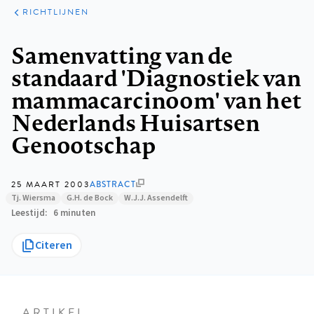
KLINISCHE
ARTIKELEN
PRAKTIJK
RICHTLIJNEN
Kruimelpad
Samenvatting van de
standaard 'Diagnostiek van
mammacarcinoom' van het
Nederlands Huisartsen
Genootschap
25 MAART 2003
ABSTRACT
Tj. Wiersma
G.H. de Bock
W.J.J. Assendelft
Leestijd
6 minuten
Citeren
ARTIKEL