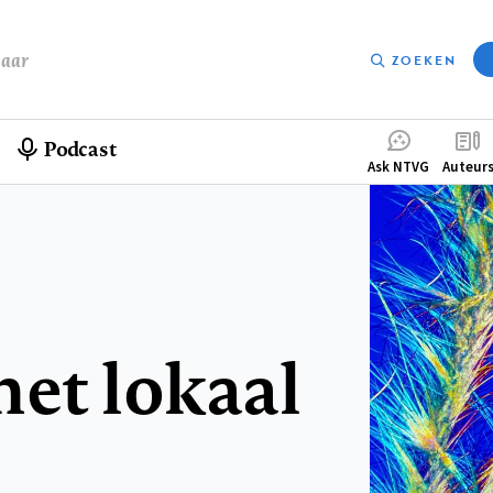
baar
ZOEKEN
Podcast
Compleme
Ask NTVG
Auteur
menu
het lokaal