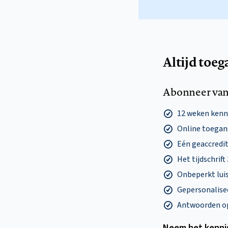
Altijd toeg
Abonneer van
12 weken ken
Online toegang
Eén geaccredit
Het tijdschrift
Onbeperkt lui
Gepersonalisee
Antwoorden op 
Neem het kenni