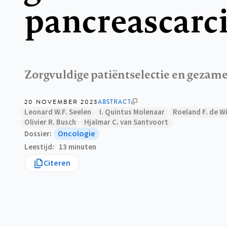
pancreascar
Zorgvuldige patiëntselectie en gezam
20 NOVEMBER 2023
ABSTRACT
Leonard W.F. Seelen
I. Quintus Molenaar
Roeland F. de W
Olivier R. Busch
Hjalmar C. van Santvoort
Oncologie
Dossier
Leestijd
13 minuten
Citeren