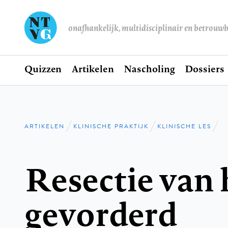
onafhankelijk, multidisciplinair en betrouw
Home
Quizzen
Artikelen
Nascholing
Dossiers
Hoofdnavigatie
ARTIKELEN
KLINISCHE PRAKTIJK
KLINISCHE LES
Kruimelpad
Resectie van 
gevorderd