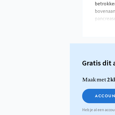
betrokken
bovenaan
pancreas
Gratis dit 
Maak met
2 k
ACCOUN
Heb je al een acc