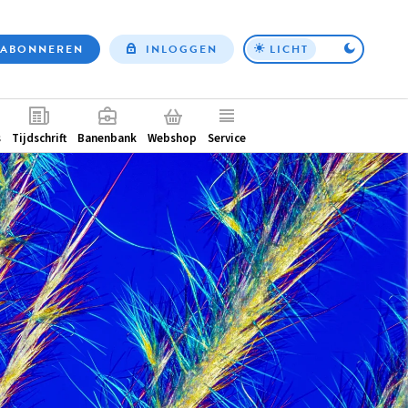
ABONNEREN
INLOGGEN
LICHT
Top
nav
ntair
s
Tijdschrift
Banenbank
Webshop
Service