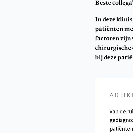
Beste collega’
In deze klini
patiënten me
factoren zijn
chirurgische 
bij deze pati
ARTIK
Van de ru
gediagno
patiënte