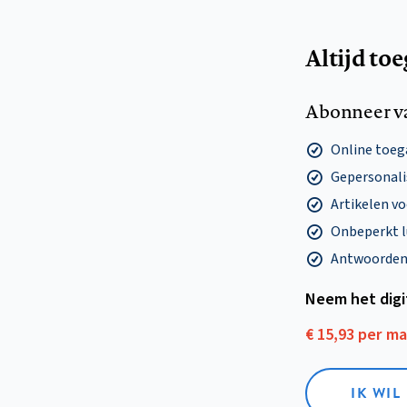
Altijd to
Abonneer v
Online toega
Gepersonalis
Artikelen v
Onbeperkt l
Antwoorden o
Neem het dig
€ 15,93 per m
IK WIL