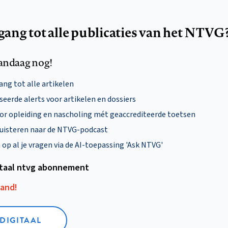
egang tot alle publicaties van het NTVG
andaag nog!
ng tot alle artikelen
eerde alerts voor artikelen en dossiers
oor opleiding en nascholing mét geaccrediteerde toetsen
uisteren naar de NTVG-podcast
p al je vragen via de AI-toepassing 'Ask NTVG'
itaal ntvg abonnement
aand!
 DIGITAAL