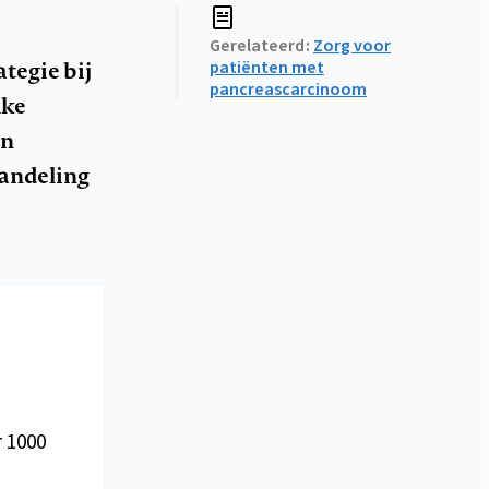
Gerelateerd
Zorg voor
tegie bij
patiënten met
pancreascarcinoom
lke
en
handeling
 1000