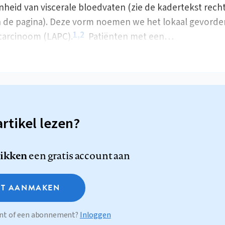
heid van viscerale bloedvaten (zie de kadertekst rech
 de pagina). Deze vorm noemen we het lokaal gevorde
1,2
carcinoom (LAPC).
Patiënten met een…
artikel lezen?
likken
een gratis account aan
T AANMAKEN
ount of een abonnement?
Inloggen