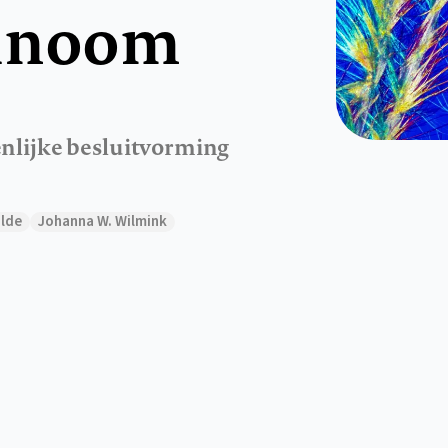
cinoom
enlijke besluitvorming
ilde
Johanna W. Wilmink