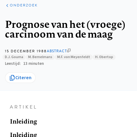
ARTIKELEN
ONDERZOEK
ONDERZOEK
Kruimelpad
Prognose van het (vroege)
carcinoom van de maag
15 DECEMBER 1988
ABSTRACT
D.J. Gouma
M. Bemelmans
M.F. von Meyenfeldt
H. Obertop
Leestijd
13 minuten
Citeren
ARTIKEL
Inleiding
Inleiding