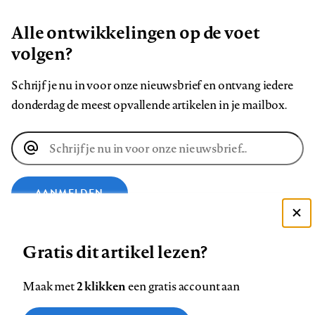
Alle ontwikkelingen op de voet
volgen?
Schrijf je nu in voor onze nieuwsbrief en ontvang iedere
donderdag de meest opvallende artikelen in je mailbox.
E-
mailadres
AANMELDEN
Deze site gebruikt cookies
VOLG ONS OP
Gratis dit artikel lezen?
Zie onze cookie policy
ACCEPTEER AANBEVOLEN INSTELLINGEN
Volg
Volg
Volg
Volg
Volg
Volg
2 klikken
Maak met
een gratis account aan
ons
ons
ons
ons
ons
ons
Functionele cookies