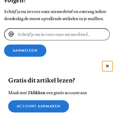
volgen?
Schrijf je nu in voor onze nieuwsbrief en ontvang iedere
donderdag de meest opvallende artikelen in je mailbox.
E-
mailadres
AANMELDEN
VOLG ONS OP
Deze site gebruikt cookies
Gratis dit artikel lezen?
Zie onze cookie policy
Volg
Volg
Volg
Volg
Volg
Volg
ACCEPTEER AANBEVOLEN INSTELLINGEN
ons
ons
ons
ons
ons
ons
2 klikken
Maak met
een gratis account aan
op
op
op
op
op
op
Contact
Colofon
Disclaimer
Privacy
About us
Functionele cookies
Footer
ACCOUNT AANMAKEN
Facebook
LinkedIn
Bluesky
Instagram
YouTube
Pinterest
Medische vragen verdienen
Sluiten
Analytische cookies