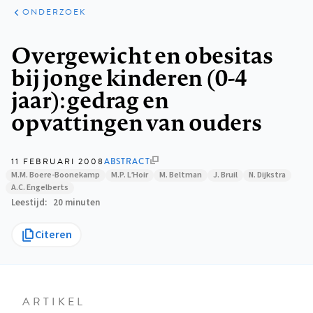
ARTIKELEN
ONDERZOEK
ONDERZOEK
Kruimelpad
Overgewicht en obesitas
bij jonge kinderen (0-4
jaar): gedrag en
opvattingen van ouders
11 FEBRUARI 2008
ABSTRACT
M.M. Boere-Boonekamp
M.P. L’Hoir
M. Beltman
J. Bruil
N. Dijkstra
A.C. Engelberts
Leestijd
20 minuten
Citeren
ARTIKEL