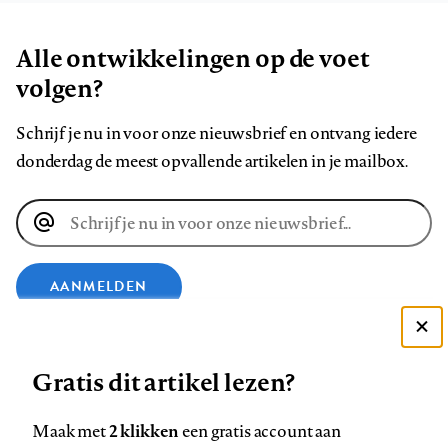
Alle ontwikkelingen op de voet
volgen?
Schrijf je nu in voor onze nieuwsbrief en ontvang iedere
donderdag de meest opvallende artikelen in je mailbox.
E-
mailadres
AANMELDEN
Deze site gebruikt cookies
VOLG ONS OP
Gratis dit artikel lezen?
Zie onze cookie policy
ACCEPTEER AANBEVOLEN INSTELLINGEN
Volg
Volg
Volg
Volg
Volg
Volg
2 klikken
Maak met
een gratis account aan
ons
ons
ons
ons
ons
ons