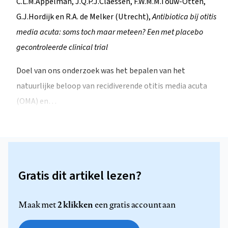
C.L.M.Appelman, J.Q.P.J.Claessen, F.W.M.M.Touw-Otten,
G.J.Hordijk en R.A. de Melker (Utrecht),
Antibiotica bij otitis
media acuta: soms toch maar meteen? Een met placebo
gecontroleerde clinical trial
Doel van ons onderzoek was het bepalen van het
natuurlijke beloop van recidiverende otitis media acuta
(OMA) en…
Gratis dit artikel lezen?
2 klikken
Maak met
een gratis account aan