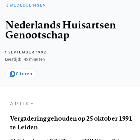
ARTIKELEN
VARIA
MEDEDELINGEN
Kruimelpad
Nederlands Huisartsen
Genootschap
1 SEPTEMBER 1992
Leestijd
45 minuten
Citeren
ARTIKEL
Vergadering gehouden op 25 oktober 1991
te Leiden