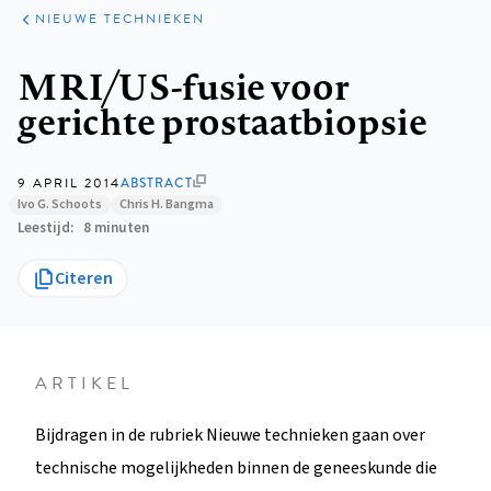
KLINISCHE
ARTIKELEN
PRAKTIJK
NIEUWE TECHNIEKEN
Kruimelpad
MRI/US-fusie voor
gerichte prostaatbiopsie
9 APRIL 2014
ABSTRACT
Ivo G. Schoots
Chris H. Bangma
Leestijd
8 minuten
Citeren
ARTIKEL
Bijdragen in de rubriek Nieuwe technieken gaan over
technische mogelijkheden binnen de geneeskunde die