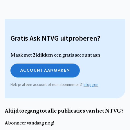
Gratis Ask NTVG uitproberen?
2 klikken
Maak met
een gratis account aan
ACCOUNT AANMAKEN
Heb je al een account of een abonnement?
Inloggen
Altijd toegang tot alle publicaties van het NTVG?
Abonneer vandaag nog!