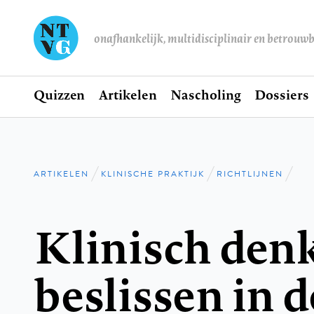
onafhankelijk, multidisciplinair en betrouw
Home
Quizzen
Artikelen
Nascholing
Dossiers
Hoofdnavigatie
ARTIKELEN
KLINISCHE PRAKTIJK
RICHTLIJNEN
Kruimelpad
Klinisch den
beslissen in d