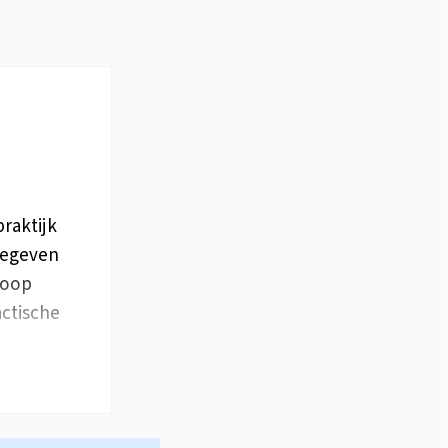
raktijk
gegeven
loop
actische