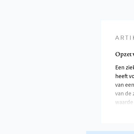
ARTI
Opzet v
Een zie
heeft v
van een
van de 
waarde