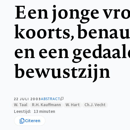
Een jonge vr
koorts, bena
en een gedaal
bewustzijn
22 JULI 2003
ABSTRACT
W. Taal
R.H. Kauffmann
W. Hart
Ch.J. Vecht
Leestijd
13 minuten
Citeren