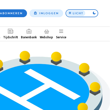
ABONNEREN
INLOGGEN
LICHT
Top
nav
ntair
s
Tijdschrift
Banenbank
Webshop
Service