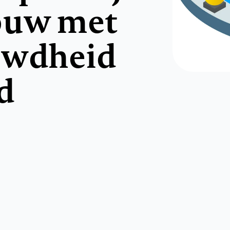
ouw met
uwdheid
d