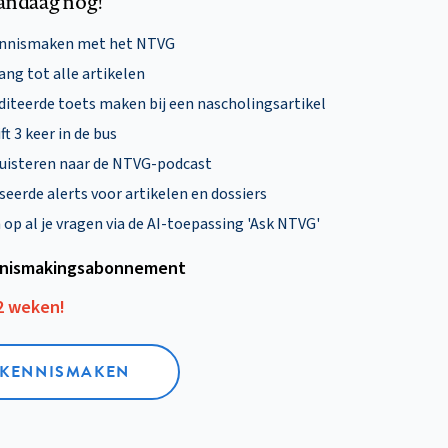
andaag nog!
ennismaken met het NTVG
ng tot alle artikelen
diteerde toets maken bij een nascholingsartikel
ft 3 keer in de bus
uisteren naar de NTVG-podcast
eerde alerts voor artikelen en dossiers
p al je vragen via de AI-toepassing 'Ask NTVG'
nismakings­abonnement
12 weken!
L KENNISMAKEN