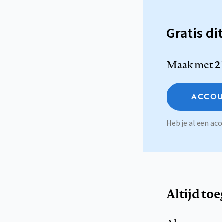
Gratis di
Maak met
2
ACCOU
Heb je al een a
Altijd to