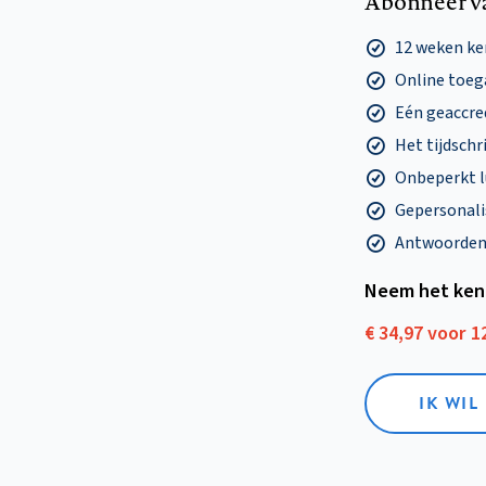
Abonneer v
12 weken k
Online toega
Eén geaccre
Het tijdschri
Onbeperkt l
Gepersonalis
Antwoorden o
Neem het ken
€ 34,97 voor 
IK WI