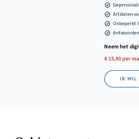
Gepersonalis
Artikelen v
Onbeperkt l
Antwoorden o
Neem het dig
€ 15,93 per m
IK WIL