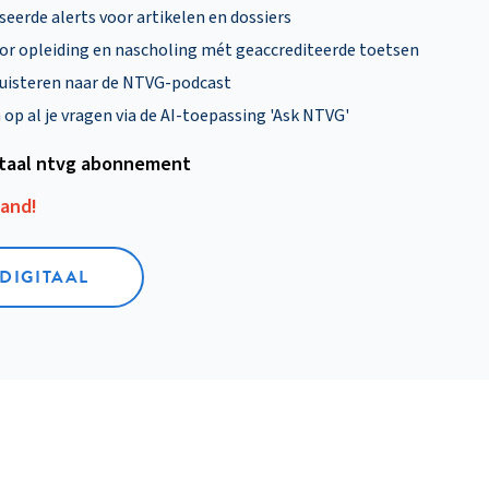
eerde alerts voor artikelen en dossiers
oor opleiding en nascholing mét geaccrediteerde toetsen
uisteren naar de NTVG-podcast
p al je vragen via de AI-toepassing 'Ask NTVG'
itaal ntvg abonnement
aand!
 DIGITAAL