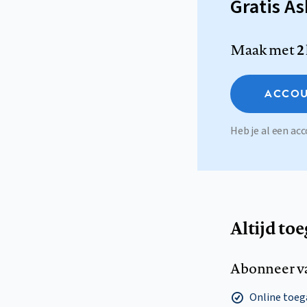
Gratis A
Maak met
2
ACCOU
Heb je al een a
Altijd to
Abonneer v
Online toega