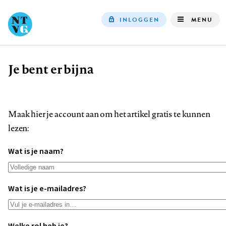
INLOGGEN
MENU
Top
navigation
Je bent er bijna
Kruimelpad
Maak hier je account aan om het artikel gratis te kunnen
lezen:
Wat is je naam?
Wat is je e-mailadres?