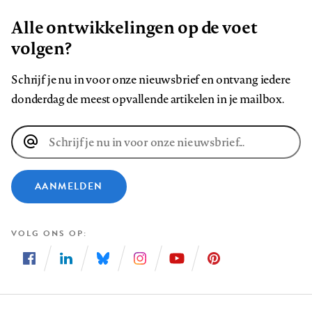
Alle ontwikkelingen op de voet
volgen?
Schrijf je nu in voor onze nieuwsbrief en ontvang iedere
donderdag de meest opvallende artikelen in je mailbox.
E-
mailadres
AANMELDEN
VOLG ONS OP
Volg
Volg
Volg
Volg
Volg
Volg
ons
ons
ons
ons
ons
ons