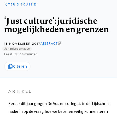
ARTIKELEN
OPINIE
TER DISCUSSIE
Kruimelpad
‘Just culture’: juridische
mogelijkheden en grenzen
13 NOVEMBER 2017
ABSTRACT
Johan Legemaate
Leestijd
10 minuten
Citeren
ARTIKEL
Eerder dit jaar gingen De Vos en collega’s in dit tijdschrift
nader in op de vraag hoe we beter en veilig kunnen leren