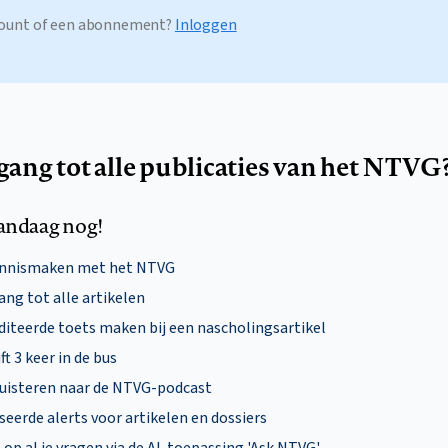
ccount of een abonnement?
Inloggen
egang tot alle publicaties van het NTVG
andaag nog!
ennismaken met het NTVG
ng tot alle artikelen
diteerde toets maken bij een nascholingsartikel
ft 3 keer in de bus
uisteren naar de NTVG-podcast
eerde alerts voor artikelen en dossiers
p al je vragen via de AI-toepassing 'Ask NTVG'