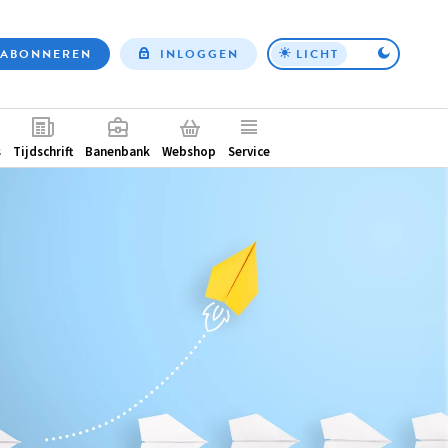
ABONNEREN
INLOGGEN
LICHT
Top
nav
ntair
s
Tijdschrift
Banenbank
Webshop
Service