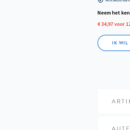
Neem het ken
€ 34,97 voor 
IK WI
ARTI
AUT