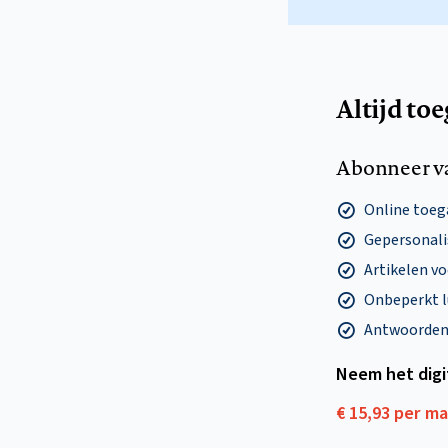
Altijd to
Abonneer v
Online toega
Gepersonalis
Artikelen v
Onbeperkt l
Antwoorden o
Neem het dig
€ 15,93 per m