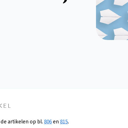
KEL
 de artikelen op bl.
806
en
815
.