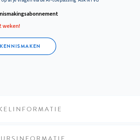
nismakings­abonnement
12 weken!
L KENNISMAKEN
KELINFORMATIE
EURSINFORMATIE