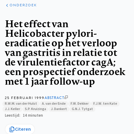
ARTIKELEN
ONDERZOEK
ONDERZOEK
Kruimelpad
Het effect van
Helicobacter pylori-
eradicatie op het verloop
van gastritis in relatie tot
de virulentiefactor cagA;
een prospectief onderzoek
met 1 jaar follow-up
25 FEBRUARI 1999
ABSTRACT
R.W.M. van der Hulst
A. van der Ende
F.W. Dekker
F.J.W. ten Kate
J.J. Keller
S.P. Kruizinga
J. Dankert
G.N.J. Tytgat
Leestijd
14 minuten
Citeren