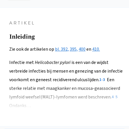
ARTIKEL
Inleiding
Zie ook de artikelen op
bl. 392,
395,
400
en
410.
Infectie met
Helicobacter pylori
is een van de wijdst
verbreide infecties bij mensen en genezing van de infectie
voorkomt en geneest recidiverend ulcuslijden.
Een
1-3
sterke relatie met maagkanker en mucosa-geassocieerd
lymfoïd weefsel(MALT)-lymfomen werd beschreven.
4
5
Ondanks…