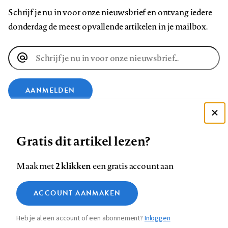
Schrijf je nu in voor onze nieuwsbrief en ontvang iedere
donderdag de meest opvallende artikelen in je mailbox.
E-
mailadres
AANMELDEN
VOLG ONS OP
Deze site gebruikt cookies
Gratis dit artikel lezen?
Zie onze cookie policy
Volg
Volg
Volg
Volg
Volg
Volg
ACCEPTEER AANBEVOLEN INSTELLINGEN
2 klikken
Maak met
een gratis account aan
ons
ons
ons
ons
ons
ons
Functionele cookies
op
op
op
op
op
op
Contact
Colofon
Disclaimer
Privacy
About us
ACCOUNT AANMAKEN
Medische vragen verdienen
Footer
Sluiten
Facebook
LinkedIn
Bluesky
Instagram
YouTube
Pinterest
Analytische cookies
betrouwbare antwoorden
Heb je al een account of een abonnement?
Inloggen
Marketing cookies
navigation
STEL ZE NU AAN ASK NTVG