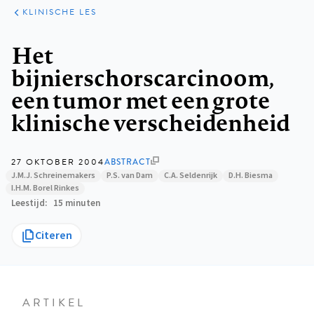
KLINISCHE
ARTIKELEN
PRAKTIJK
KLINISCHE LES
Kruimelpad
Het
bijnierschorscarcinoom,
een tumor met een grote
klinische verscheidenheid
27 OKTOBER 2004
ABSTRACT
J.M.J. Schreinemakers
P.S. van Dam
C.A. Seldenrijk
D.H. Biesma
I.H.M. Borel Rinkes
Leestijd
15 minuten
Citeren
ARTIKEL