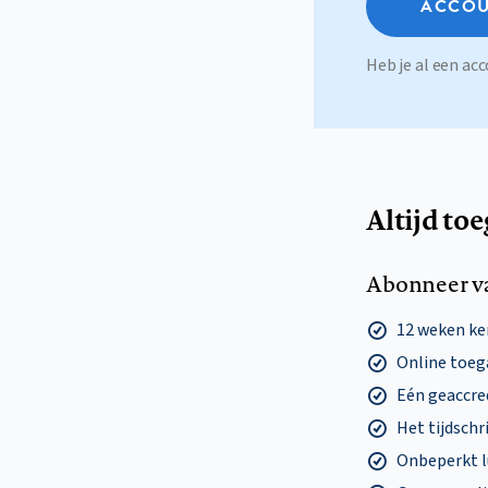
ACCOU
Heb je al een a
Altijd to
Abonneer v
12 weken k
Online toega
Eén geaccre
Het tijdschri
Onbeperkt l