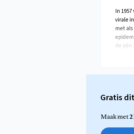
In 1957
virale 
met als 
epidemi
de pijn
Gratis di
Maak met
2