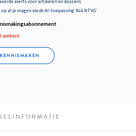
eerde alerts voor artikelen en dossiers
p al je vragen via de AI-toepassing 'Ask NTVG'
nismakings­abonnement
12 weken!
L KENNISMAKEN
KELINFORMATIE