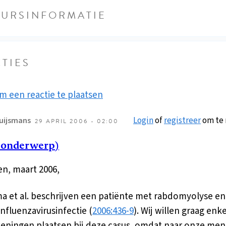
EURSINFORMATIE
TIES
m een reactie te plaatsen
Login
of
registreer
om te 
uijsmans
29 APRIL 2006 - 02:00
 onderwerp)
n, maart 2006,
 et al. beschrijven een patiënte met rabdomyolyse en 
influenzavirusinfectie (
2006:436-9
). Wij willen graag enk
eningen plaatsen bij deze casus, omdat naar onze men