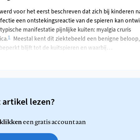
 werd voor het eerst beschreven dat zich bij kinderen n
infectie een ontstekingsreactie van de spieren kan ontw
typische manifestatie pijnlijke kuiten: myalgia cruris
1
ca.
Meestal kent dit ziektebeeld een benigne beloop,
 beperkt blijft tot de kuitspieren en waarbij…
t artikel lezen?
 klikken
een gratis account aan