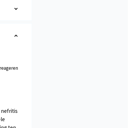
reageren
nefritis
ele
ing ten