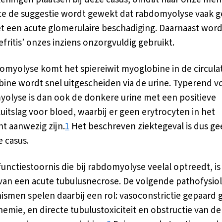
e de suggestie wordt gewekt dat rabdomyolyse vaak 
t een acute glomerulaire beschadiging. Daarnaast word
efritis’ onzes inziens onzorgvuldig gebruikt.
domyolyse komt het spiereiwit myoglobine in de circulat
ine wordt snel uitgescheiden via de urine. Typerend v
olyse is dan ook de donkere urine met een positieve
kuitslag voor bloed, waarbij er geen erytrocyten in het
t aanwezig zijn.
1
Het beschreven ziektegeval is dus ge
e casus.
functiestoornis die bij rabdomyolyse veelal optreedt, is
van een acute tubulusnecrose. De volgende pathofysio
smen spelen daarbij een rol: vasoconstrictie gepaard
hemie, en directe tubulustoxiciteit en obstructie van de