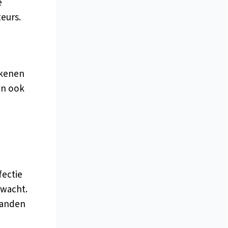
e
eurs.
ekenen
an ook
fectie
rwacht.
aanden