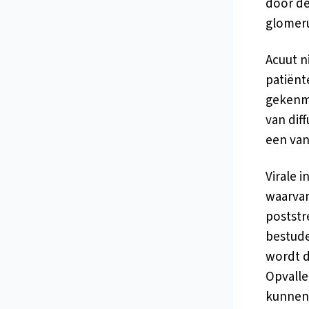
door de
glomeru
Acuut n
patiënt
gekenme
van diff
een van
Virale 
waarvan
poststr
bestude
wordt d
Opvalle
kunnen 