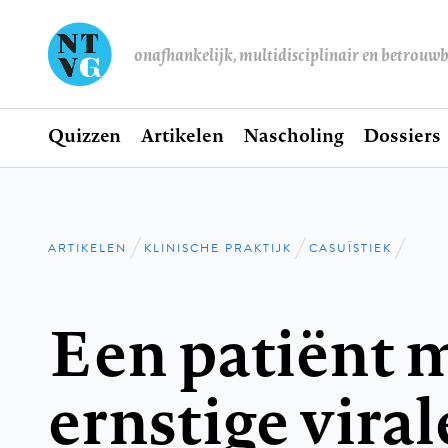
onafhankelijk, multidisciplinair en betrouw
Home
Quizzen
Artikelen
Nascholing
Dossiers
Hoofdnavigatie
ARTIKELEN
KLINISCHE PRAKTIJK
CASUÏSTIEK
Kruimelpad
Een patiënt 
ernstige vira