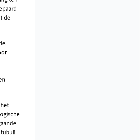
gepaard
t de
ie.
oor
en
 het
logische
 gaande
 tubuli