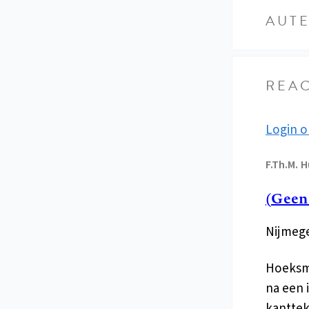
AUT
REAC
Login o
F.Th.M.
H
(Geen
Nijmege
Hoeksma
na een 
kanttek