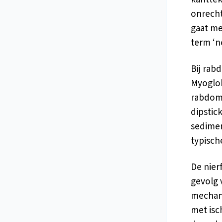
onrecht
gaat me
term ‘n
Bij rab
Myoglob
rabdomy
dipstic
sedimen
typisch
De nier
gevolg 
mechani
met isc