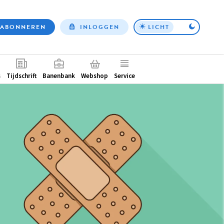
ABONNEREN
INLOGGEN
LICHT
Top
nav
ntair
s
Tijdschrift
Banenbank
Webshop
Service