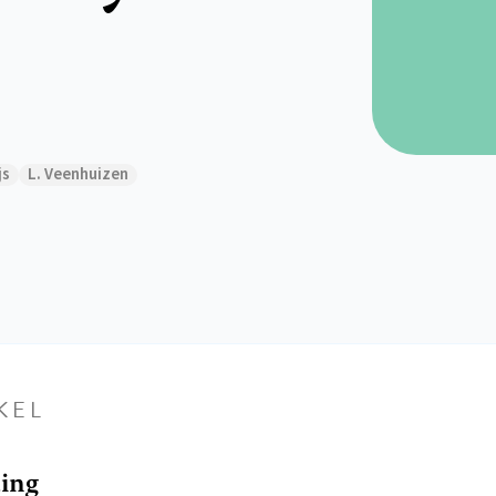
js
L. Veenhuizen
KEL
ding