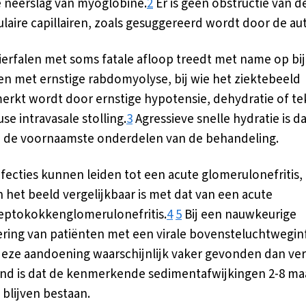
 neerslag van myoglobine.
2
Er is geen obstructie van d
laire capillairen, zoals gesuggereerd wordt door de aut
ierfalen met soms fatale afloop treedt met name op bij
en met ernstige rabdomyolyse, bij wie het ziektebeeld
rkt wordt door ernstige hypotensie, dehydratie of t
use intravasale stolling.
3
Agressieve snelle hydratie is d
 de voornaamste onderdelen van de behandeling.
infecties kunnen leiden tot een acute glomerulonefritis,
 het beeld vergelijkbaar is met dat van een acute
eptokokkenglomerulonefritis.
4
5
Bij een nauwkeurige
ring van patiënten met een virale bovensteluchtwegin
eze aandoening waarschijnlijk vaker gevonden dan ve
nd is dat de kenmerkende sedimentafwijkingen 2-8 m
blijven bestaan.