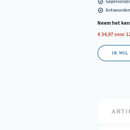
Gepersonalis
Antwoorden o
Neem het ken
€ 34,97 voor 
IK WI
ARTI