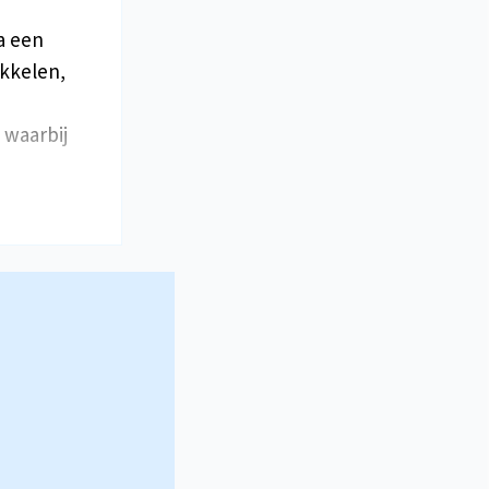
a een
ikkelen,
 waarbij