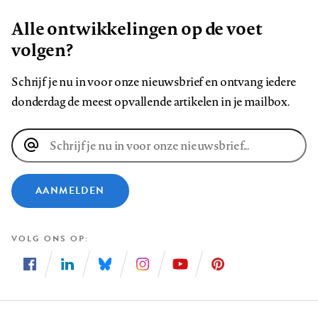
Alle ontwikkelingen op de voet
volgen?
Schrijf je nu in voor onze nieuwsbrief en ontvang iedere
donderdag de meest opvallende artikelen in je mailbox.
E-
mailadres
AANMELDEN
VOLG ONS OP
Volg
Volg
Volg
Volg
Volg
Volg
ons
ons
ons
ons
ons
ons