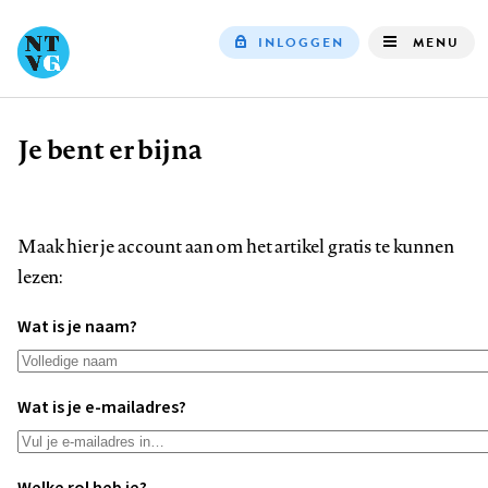
INLOGGEN
MENU
Top
navigation
Je bent er bijna
Kruimelpad
Maak hier je account aan om het artikel gratis te kunnen
lezen:
Wat is je naam?
Wat is je e-mailadres?