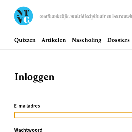
onafhankelijk, multidisciplinair en betrouw
Home
Quizzen
Artikelen
Nascholing
Dossiers
Hoofdnavigatie
Inloggen
Kruimelpad
E-mailadres
Wachtwoord