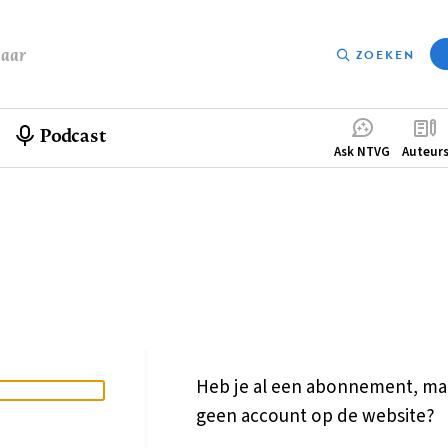
baar
ZOEKEN
Podcast
Compleme
Ask NTVG
Auteur
menu
Heb je al een abonnement, ma
geen account op de website?