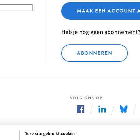
MAAK EEN ACCOUNT 
Heb je nog geen abonnement
ABONNEREN
VOLG ONS OP
Volg
Volg
Volg
ons
ons
ons
Deze site gebruikt cookies
op
op
op