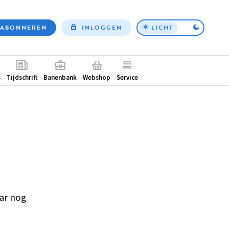
ABONNEREN
INLOGGEN
LICHT
Top
nav
ntair
s
Tijdschrift
Banenbank
Webshop
Service
ar nog