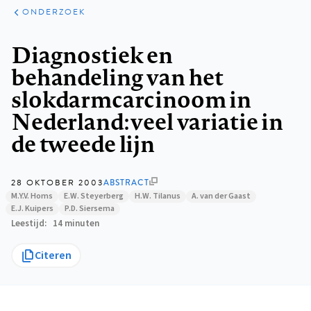
ARTIKELEN
ONDERZOEK
ONDERZOEK
Kruimelpad
Diagnostiek en
behandeling van het
slokdarmcarcinoom in
Nederland: veel variatie in
de tweede lijn
28 OKTOBER 2003
ABSTRACT
M.Y.V. Homs
E.W. Steyerberg
H.W. Tilanus
A. van der Gaast
E.J. Kuipers
P.D. Siersema
Leestijd
14 minuten
Citeren