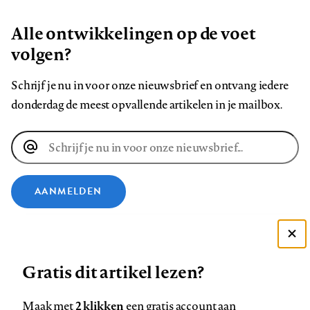
Alle ontwikkelingen op de voet
volgen?
Schrijf je nu in voor onze nieuwsbrief en ontvang iedere
donderdag de meest opvallende artikelen in je mailbox.
E-
mailadres
AANMELDEN
VOLG ONS OP
Deze site gebruikt cookies
Gratis dit artikel lezen?
Zie onze cookie policy
Volg
Volg
Volg
Volg
Volg
Volg
ACCEPTEER AANBEVOLEN INSTELLINGEN
ons
ons
ons
ons
ons
ons
2 klikken
Maak met
een gratis account aan