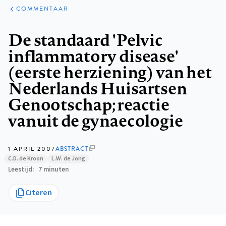
ARTIKELEN
OPINIE
COMMENTAAR
Kruimelpad
De standaard 'Pelvic
inflammatory disease'
(eerste herziening) van het
Nederlands Huisartsen
Genootschap; reactie
vanuit de gynaecologie
1 APRIL 2007
ABSTRACT
C.D. de Kroon
L.W. de Jong
Leestijd
7 minuten
Citeren