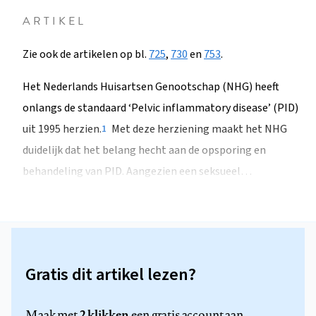
ARTIKEL
Zie ook de artikelen op bl.
725
,
730
en
753
.
Het Nederlands Huisartsen Genootschap (NHG) heeft
onlangs de standaard ‘Pelvic inflammatory disease’ (PID)
uit 1995 herzien.
Met deze herziening maakt het NHG
1
duidelijk dat het belang hecht aan de opsporing en
behandeling van PID. Aangezien een seksueel…
Gratis dit artikel lezen?
2 klikken
Maak met
een gratis account aan