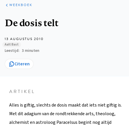
ARTIKELEN
VARIA
WEEKBOEK
Kruimelpad
De dosis telt
13 AUGUSTUS 2010
Aalt Bast
Leestijd
3 minuten
Citeren
ARTIKEL
Alles is giftig, slechts de dosis maakt dat iets niet giftig is.
Met dit adagium van de rondtrekkende arts, theoloog,
alchemist en astroloog Paracelsus begint nog altijd