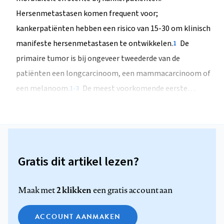
Hersenmetastasen komen frequent voor;
kankerpatiënten hebben een risico van 15-30 om klinisch
manifeste hersenmetastasen te ontwikkelen.
De
1
primaire tumor is bij ongeveer tweederde van de
patiënten een longcarcinoom, een mammacarcinoom of
een melanoom.
De meest voorkomende eerste…
1-3
Gratis dit artikel lezen?
2 klikken
Maak met
een gratis account aan
ACCOUNT AANMAKEN