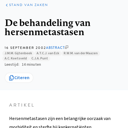
KLINISCHE
ARTIKELEN
PRAKTIJK
STAND VAN ZAKEN
Kruimelpad
De behandeling van
hersenmetastasen
16 SEPTEMBER 2002
ABSTRACT
J.M.M. Gijtenbeek
A.T.C.J. van Eck
R.W.M. van der Maazen
A.C. Koetsveld
C.J.A. Punt
Leestijd
14 minuten
Citeren
ARTIKEL
Hersenmetastasen zijn een belangrijke oorzaak van
morbiditeit en sterfte bij kankerpatiënten.