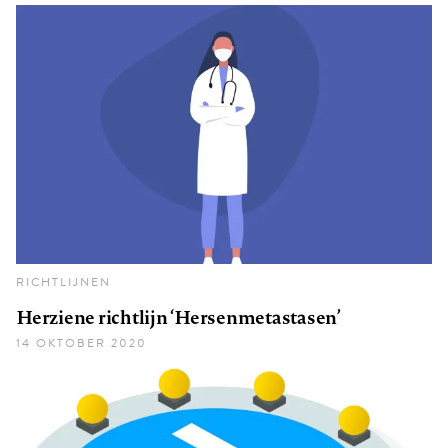
RICHTLIJNEN
Herziene richtlijn ‘Hersenmetastasen’
14 OKTOBER 2020