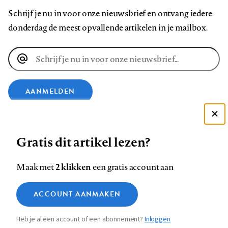
Schrijf je nu in voor onze nieuwsbrief en ontvang iedere
donderdag de meest opvallende artikelen in je mailbox.
E-
mailadres
AANMELDEN
VOLG ONS OP
Deze site gebruikt cookies
Gratis dit artikel lezen?
Zie onze cookie policy
Volg
Volg
Volg
Volg
Volg
Volg
ACCEPTEER AANBEVOLEN INSTELLINGEN
2 klikken
Maak met
een gratis account aan
ons
ons
ons
ons
ons
ons
Functionele cookies
op
op
op
op
op
op
Contact
Colofon
Disclaimer
Privacy
About us
ACCOUNT AANMAKEN
Medische vragen verdienen
Footer
Sluiten
Facebook
LinkedIn
Bluesky
Instagram
YouTube
Pinterest
Analytische cookies
betrouwbare antwoorden
Heb je al een account of een abonnement?
Inloggen
Marketing cookies
navigation