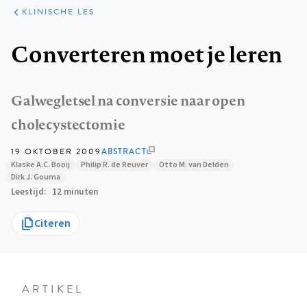
KLINISCHE
ARTIKELEN
PRAKTIJK
KLINISCHE LES
Kruimelpad
Converteren moet je leren
Galwegletsel na conversie naar open
cholecystectomie
19 OKTOBER 2009
ABSTRACT
Klaske A.C. Booij
Philip R. de Reuver
Otto M. van Delden
Dirk J. Gouma
Leestijd
12 minuten
Citeren
ARTIKEL