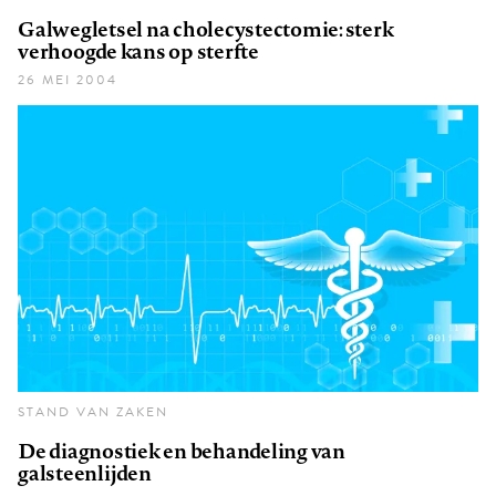
Galwegletsel na cholecystectomie: sterk
verhoogde kans op sterfte
26 MEI 2004
STAND VAN ZAKEN
De diagnostiek en behandeling van
galsteenlijden