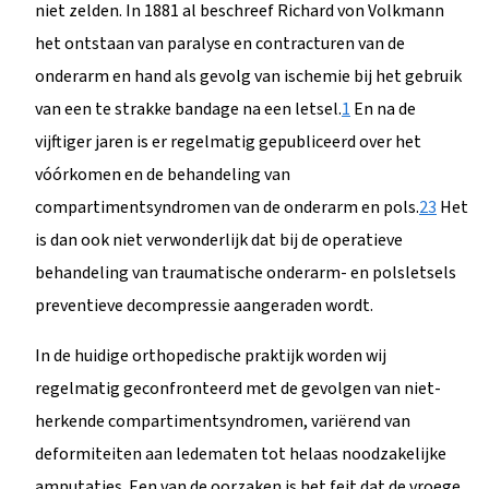
niet zelden. In 1881 al beschreef Richard von Volkmann
het ontstaan van paralyse en contracturen van de
onderarm en hand als gevolg van ischemie bij het gebruik
van een te strakke bandage na een letsel.
1
En na de
vijftiger jaren is er regelmatig gepubliceerd over het
vóórkomen en de behandeling van
compartimentsyndromen van de onderarm en pols.
2
3
Het
is dan ook niet verwonderlijk dat bij de operatieve
behandeling van traumatische onderarm- en polsletsels
preventieve decompressie aangeraden wordt.
In de huidige orthopedische praktijk worden wij
regelmatig geconfronteerd met de gevolgen van niet-
herkende compartimentsyndromen, variërend van
deformiteiten aan ledematen tot helaas noodzakelijke
amputaties. Een van de oorzaken is het feit dat de vroege