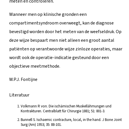
meten en controleren.
Wanneer men op klinische gronden een
compartimentsyndroom overweegt, kan de diagnose
bevestigd worden door het meten van de weefseldruk. Op
deze wijze bespaart men niet alleen een groot aantal
patiënten op verantwoorde wijze zinloze operaties, maar
wordt ook de operatie-indicatie gesteund door een
objectieve meetmethode.
W.P.J. Fontijne
Literatuur
Volkmann R von. Die ischämischen Muskellähmungen und
Kontrakturen. Centralblatt für Chirurgie 1881; 51: 801-3.
Bunnell S. Ischaemic contracture, local, in the hand. J Bone Joint
Surg (Am) 1953; 35: 88-101.