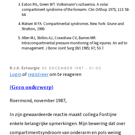
Eaton RG, Green WT. Volksmann's ischaemia. A volar
compartiment syndrome of the forearm. Clin Orthop 1975; 113: 58-
64.
Matsen III FA. Compartmental syndromes. New York: Grune and
Stratton, 1980.
Allen MJ, Stirlins AJ, Crawshaw CV, Barnes MR.
Intracompartmental pressure monitoring of leg injuries. An aid to
management. J Bone Joint Surg (Br) 1985; 67; 53-7.
R.J.A.
Estourgie
30 DECEMBER 1987 - 01:00
Login
of
registreer
om te reageren
(Geen onderwerp)
Roermond, november 1987,
In zijn gewaardeerde reactie maakt collega Fontijne
enkele belangrijke opmerkingen. Mijn bewering dat over
compartimentsyndroom van onderarm en pols weinig