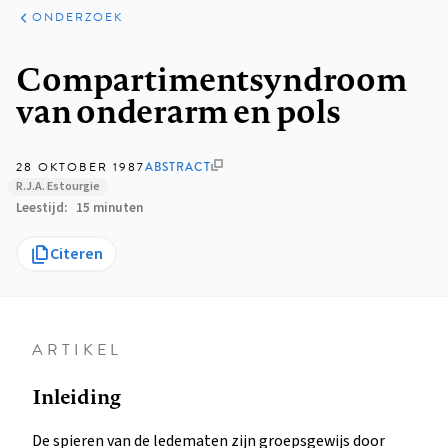
ARTIKELEN
ONDERZOEK
ONDERZOEK
Kruimelpad
Compartimentsyndroom
van onderarm en pols
28 OKTOBER 1987
ABSTRACT
R.J.A. Estourgie
Leestijd
15 minuten
Citeren
ARTIKEL
Inleiding
De spieren van de ledematen zijn groepsgewijs door