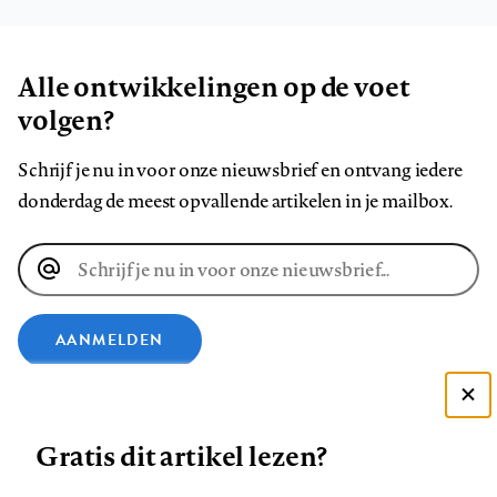
Alle ontwikkelingen op de voet
volgen?
Schrijf je nu in voor onze nieuwsbrief en ontvang iedere
donderdag de meest opvallende artikelen in je mailbox.
E-
mailadres
AANMELDEN
VOLG ONS OP
Deze site gebruikt cookies
Gratis dit artikel lezen?
Zie onze cookie policy
Volg
Volg
Volg
Volg
Volg
Volg
ACCEPTEER AANBEVOLEN INSTELLINGEN