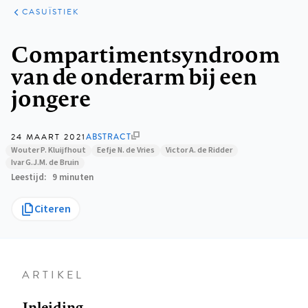
KLINISCHE
ARTIKELEN
PRAKTIJK
CASUÏSTIEK
Kruimelpad
Compartimentsyndroom
van de onderarm bij een
jongere
24 MAART 2021
ABSTRACT
Wouter P. Kluijfhout
Eefje N. de Vries
Victor A. de Ridder
Ivar G.J.M. de Bruin
Leestijd
9 minuten
Citeren
ARTIKEL
Inleiding