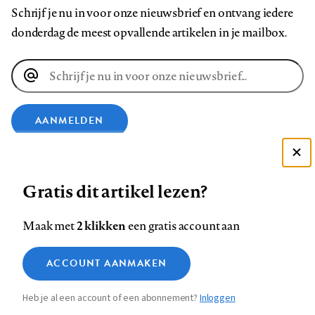
Schrijf je nu in voor onze nieuwsbrief en ontvang iedere
donderdag de meest opvallende artikelen in je mailbox.
E-
mailadres
AANMELDEN
VOLG ONS OP
Deze site gebruikt cookies
Gratis dit artikel lezen?
Zie onze cookie policy
Volg
Volg
Volg
Volg
Volg
Volg
ACCEPTEER AANBEVOLEN INSTELLINGEN
2 klikken
Maak met
een gratis account aan
ons
ons
ons
ons
ons
ons
Functionele cookies
op
op
op
op
op
op
Contact
Colofon
Disclaimer
Privacy
About us
ACCOUNT AANMAKEN
Footer
Medische vragen verdienen
Sluiten
Facebook
LinkedIn
Bluesky
Instagram
YouTube
Pinterest
Analytische cookies
betrouwbare antwoorden
Heb je al een account of een abonnement?
Inloggen
Marketing cookies
navigation
STEL ZE NU AAN ASK NTVG