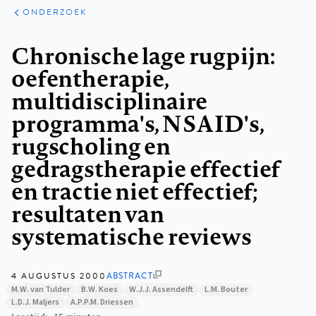
ARTIKELEN
ONDERZOEK
ONDERZOEK
Kruimelpad
Chronische lage rugpijn:
oefentherapie,
multidisciplinaire
programma's, NSAID's,
rugscholing en
gedragstherapie effectief
en tractie niet effectief;
resultaten van
systematische reviews
4 AUGUSTUS 2000
ABSTRACT
M.W. van Tulder
B.W. Koes
W.J.J. Assendelft
L.M. Bouter
L.D.J. Maljers
A.P.P.M. Driessen