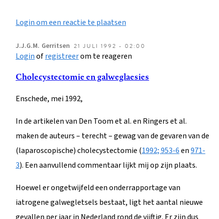
Login om een reactie te plaatsen
J.J.G.M.
Gerritsen
21 JULI 1992 - 02:00
Login
of
registreer
om te reageren
Cholecystectomie en galweglaesies
Enschede, mei 1992,
In de artikelen van Den Toom et al. en Ringers et al.
maken de auteurs – terecht – gewag van de gevaren van de
(laparoscopische) cholecystectomie (
1992; 953-6
en
971-
3
). Een aanvullend commentaar lijkt mij op zijn plaats.
Hoewel er ongetwijfeld een onderrapportage van
iatrogene galwegletsels bestaat, ligt het aantal nieuwe
gevallen per jaar in Nederland rond de vijftig. Er zijn dus