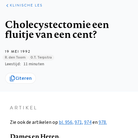
KLINISCHE
ARTIKELEN
PRAKTIJK
KLINISCHE LES
Kruimelpad
Cholecystectomie een
fluitje van een cent?
19 MEI 1992
R. den Toom
O.T. Terpstra
Leestijd
11 minuten
Citeren
ARTIKEL
Zie ook de artikelen op
bl. 956,
971,
974
en
978.
Dames en Heren,