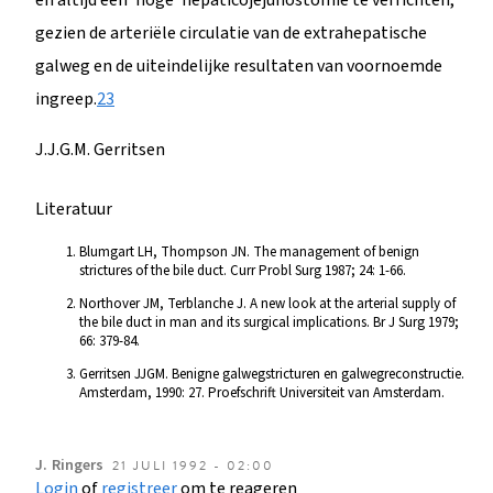
gezien de arteriële circulatie van de extrahepatische
galweg en de uiteindelijke resultaten van voornoemde
ingreep.
2
3
J.J.G.M. Gerritsen
Literatuur
Blumgart LH, Thompson JN. The management of benign
strictures of the bile duct. Curr Probl Surg 1987; 24: 1-66.
Northover JM, Terblanche J. A new look at the arterial supply of
the bile duct in man and its surgical implications. Br J Surg 1979;
66: 379-84.
Gerritsen JJGM. Benigne galwegstricturen en galwegreconstructie.
Amsterdam, 1990: 27. Proefschrift Universiteit van Amsterdam.
J.
Ringers
21 JULI 1992 - 02:00
Login
of
registreer
om te reageren